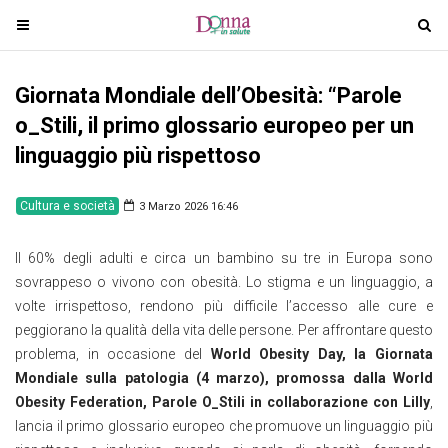
T
T
o
o
g
g
Giornata Mondiale dell’Obesità: “Parole
g
g
l
l
o_Stili, il primo glossario europeo per un
e
e
linguaggio più rispettoso
n
n
a
a
Cultura e società
3 Marzo 2026 16:46
v
v
i
i
Il 60% degli adulti e circa un bambino su tre in Europa sono
g
g
sovrappeso o vivono con obesità. Lo stigma e un linguaggio, a
a
a
volte irrispettoso, rendono più difficile l’accesso alle cure e
t
t
peggiorano la qualità della vita delle persone. Per affrontare questo
i
i
problema, in occasione del
World Obesity Day, la Giornata
o
o
Mondiale sulla patologia (4 marzo), promossa dalla World
n
n
Obesity Federation, Parole O_Stili in collaborazione con Lilly
,
lancia il primo glossario europeo che promuove un linguaggio più