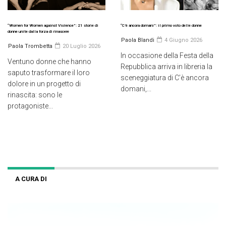
“Women for Women against Violence”: 21 storie di
“C’è ancora domani”: il primo voto delle donne
donne unite dalla forza di rinascere
Paola Blandi
4 Giugno 2026
Paola Trombetta
20 Luglio 2026
In occasione della Festa della
Ventuno donne che hanno
Repubblica arriva in libreria la
saputo trasformare il loro
sceneggiatura di C’è ancora
dolore in un progetto di
domani,...
rinascita: sono le
protagoniste...
A CURA DI