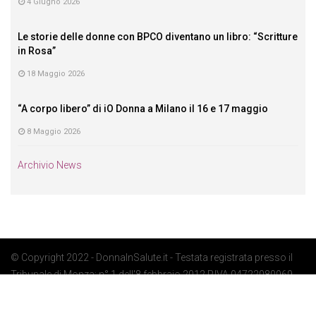
4 Giugno 2026
Le storie delle donne con BPCO diventano un libro: “Scritture
in Rosa”
18 Maggio 2026
“A corpo libero” di iO Donna a Milano il 16 e 17 maggio
8 Maggio 2026
Archivio News
© Copyright 2022 - DonnaInSalute.it - Testata registrata presso il
Tribunale di Monza: n° 1 dell'8 febbraio 2012 P.IVA 04722080969 -
Privacy Policy
-
Cookie Policy
-
Preferenze