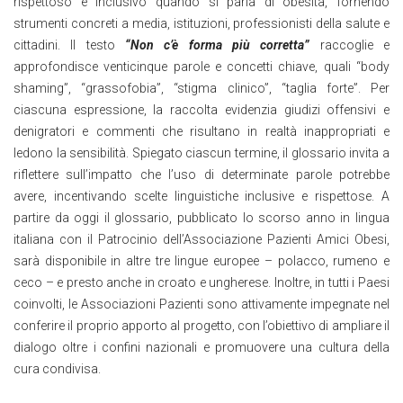
rispettoso e inclusivo quando si parla di obesità, fornendo
strumenti concreti a media, istituzioni, professionisti della salute e
cittadini. Il testo
“Non c’è forma più corretta”
raccoglie e
approfondisce venticinque parole e concetti chiave, quali “body
shaming”, “grassofobia”, “stigma clinico”, “taglia forte”. Per
ciascuna espressione, la raccolta evidenzia giudizi offensivi e
denigratori e commenti che risultano in realtà inappropriati e
ledono la sensibilità. Spiegato ciascun termine, il glossario invita a
riflettere sull’impatto che l’uso di determinate parole potrebbe
avere, incentivando scelte linguistiche inclusive e rispettose. A
partire da oggi il glossario, pubblicato lo scorso anno in lingua
italiana con il Patrocinio dell’Associazione Pazienti Amici Obesi,
sarà disponibile in altre tre lingue europee – polacco, rumeno e
ceco – e presto anche in croato e ungherese. Inoltre, in tutti i Paesi
coinvolti, le Associazioni Pazienti sono attivamente impegnate nel
conferire il proprio apporto al progetto, con l’obiettivo di ampliare il
dialogo oltre i confini nazionali e promuovere una cultura della
cura condivisa.