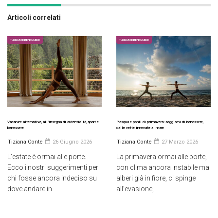
Articoli correlati
TURISMO E BENESSERE
TURISMO E BENESSERE
Vacanze alternative, all’insegna di autenticità, sport e
Pasqua e ponti di primavera: soggiorni di benessere,
benessere
dalle vette innevate al mare
Tiziana Conte
26 Giugno 2026
Tiziana Conte
27 Marzo 2026
L’estate è ormai alle porte.
La primavera ormai alle porte,
Ecco i nostri suggerimenti per
con clima ancora instabile ma
chi fosse ancora indeciso su
alberi già in fiore, ci spinge
dove andare in...
all’evasione,...