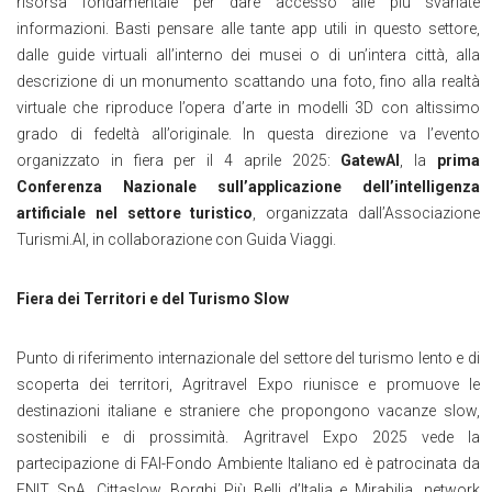
risorsa fondamentale per dare accesso alle più svariate
informazioni. Basti pensare alle tante app utili in questo settore,
dalle guide virtuali all’interno dei musei o di un’intera città, alla
descrizione di un monumento scattando una foto, fino alla realtà
virtuale che riproduce l’opera d’arte in modelli 3D con altissimo
grado di fedeltà all’originale. In questa direzione va l’evento
organizzato in fiera per il 4 aprile 2025:
GatewAI
, la
prima
Conferenza Nazionale sull’applicazione dell’intelligenza
artificiale nel settore turistico
, organizzata dall’Associazione
Turismi.AI, in collaborazione con Guida Viaggi.
Fiera dei Territori e del Turismo Slow
Punto di riferimento internazionale del settore del turismo lento e di
scoperta dei territori, Agritravel Expo riunisce e promuove le
destinazioni italiane e straniere che propongono vacanze slow,
sostenibili e di prossimità. Agritravel Expo 2025 vede la
partecipazione di FAI-Fondo Ambiente Italiano ed è patrocinata da
ENIT SpA, Cittaslow, Borghi Più Belli d’Italia e Mirabilia, network