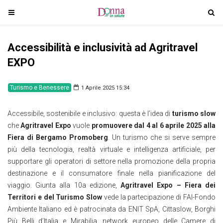
T
T
o
o
g
g
Accessibilità e inclusività ad Agritravel
g
g
l
l
EXPO
e
e
n
n
Turismo e Benessere
1 Aprile 2025 15:34
a
a
v
v
Accessibile, sostenibile e inclusivo: questa è l’idea di
turismo slow
i
i
che
Agritravel Expo
vuole
promuovere dal 4 al 6 aprile 2025 alla
g
g
Fiera di Bergamo Promoberg
. Un turismo che si serve sempre
a
a
più della tecnologia, realtà virtuale e intelligenza artificiale, per
t
t
supportare gli operatori di settore nella promozione della propria
i
i
destinazione e il consumatore finale nella pianificazione del
o
o
viaggio. Giunta alla 10a edizione,
Agritravel Expo – Fiera dei
n
n
Territori e del Turismo Slow
vede la partecipazione di FAI-Fondo
Ambiente Italiano ed è patrocinata da ENIT SpA, Cittaslow, Borghi
Più Belli d’Italia e Mirabilia, network europeo delle Camere di