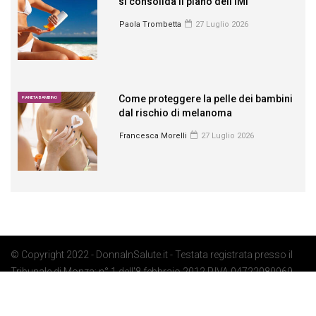
si consolida il piano dell’IMI
Paola Trombetta
27 Luglio 2026
Come proteggere la pelle dei bambini
PIANETA BAMBINO
dal rischio di melanoma
Francesca Morelli
27 Luglio 2026
© Copyright 2022 - DonnaInSalute.it - Testata registrata presso il
Tribunale di Monza: n° 1 dell'8 febbraio 2012 P.IVA 04722080969 -
Privacy Policy
-
Cookie Policy
-
Preferenze