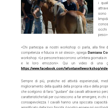
i qua
attrav
sono 
limpid
conosc
occhi 
peso>
<Chi partecipa ai nostri workshop ci parla, alla fine 
competenza e fiducia in sé stessi>, spiega
Damiana Con
workshop. <Le persone trascorrono un’intera giornata in m
e le loro emozioni>. Qui un video di una gi
https://www.facebook.com/lefontanelleworkshop/vi
Sempre di più, pratiche ed attività esperienziali, med
miglioramento della qualità della propria vita e della prop
che scelgono di farsi “guidare” dai cavalli attraverso pe
caratteristiche tali per cui riescono a far emergere, in chi
consapevolezza. I cavalli hanno una spiccata capacità d
amplificato dalla loro fisicità, il nostro essere più profo