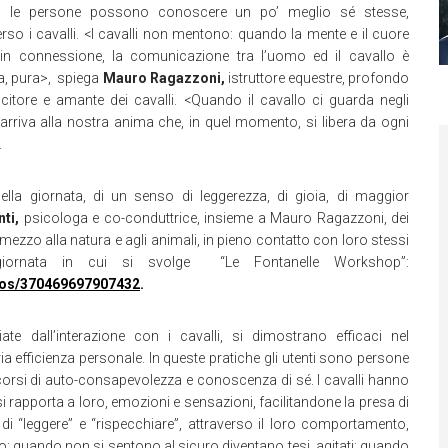
li le persone possono conoscere un po’ meglio sé stesse,
erso i cavalli. <I cavalli non mentono: quando la mente e il cuore
in connessione, la comunicazione tra l’uomo ed il cavallo è
a, pura>, spiega
Mauro Ragazzoni,
istruttore equestre, profondo
itore e amante dei cavalli. <Quando il cavallo ci guarda negli
arriva alla nostra anima che, in quel momento, si libera da ogni
.
della giornata, di un senso di leggerezza, di gioia, di maggior
ti,
psicologa e co-conduttrice, insieme a Mauro Ragazzoni, dei
ezzo alla natura e agli animali, in pieno contatto con loro stessi
ornata in cui si svolge “Le Fontanelle Workshop”:
deos/370469697907432
.
iate dall’interazione con i cavalli, si dimostrano efficaci nel
ria efficienza personale. In queste pratiche gli utenti sono persone
rcorsi di auto-consapevolezza e conoscenza di sé. I cavalli hanno
 si rapporta a loro, emozioni e sensazioni, facilitandone la presa di
i “leggere” e “rispecchiare”, attraverso il loro comportamento,
ndo: quando non si sentono al sicuro diventano tesi, agitati; quando