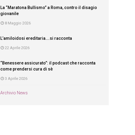
La “Maratona Bullismo” a Roma, contro il disagio
giovanile
8 Maggio 2026
L’amiloidosi ereditaria….si racconta
22 Aprile 2026
“Benessere assicurato”: il podcast che racconta
come prendersi cura di sè
3 Aprile 2026
Archivio News