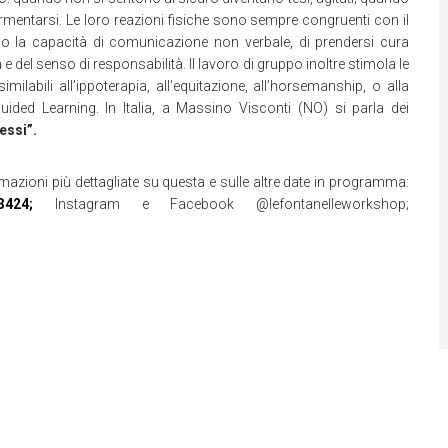
ormentarsi. Le loro reazioni fisiche sono sempre congruenti con il
ono la capacità di comunicazione non verbale, di prendersi cura
a e del senso di responsabilità. Il lavoro di gruppo inoltre stimola le
milabili all’ippoterapia, all’equitazione, all’horsemanship, o alla
Guided Learning. In Italia, a Massino Visconti (NO) si parla dei
essi”.
mazioni più dettagliate su questa e sulle altre date in programma:
33424;
Instagram e Facebook @lefontanelleworkshop;