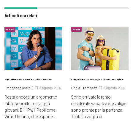
Articoli correlati
MEDICINA
MEDICINA
Papilloma Virus: aumenta il rischio in estate
Viaggi e vacanze: i consigli SIMVIM per chi parte
Francesca Morelli
3 Agosto 2026
Paola Trombetta
3 Agosto 2026
Resta ancora un argomento
Sono arrivate le tanto
tabù, soprattutto tra i più
desiderate vacanze e le valigie
giovani. Di HPV, il Papilloma
sono pronte per la partenza.
Virus Umano, che espone...
Tanta la voglia di...