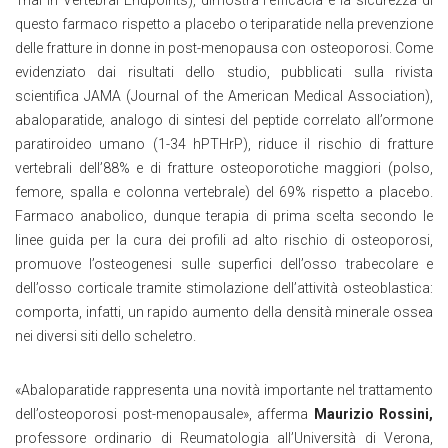
Trial In Vertebral Endpoints), dimostra l’efficacia e la sicurezza di
questo farmaco rispetto a placebo o teriparatide nella prevenzione
delle fratture in donne in post-menopausa con osteoporosi. Come
evidenziato dai risultati dello studio, pubblicati sulla rivista
scientifica JAMA (Journal of the American Medical Association),
abaloparatide, analogo di sintesi del peptide correlato all’ormone
paratiroideo umano (1-34 hPTHrP), riduce il rischio di fratture
vertebrali dell’88% e di fratture osteoporotiche maggiori (polso,
femore, spalla e colonna vertebrale) del 69% rispetto a placebo.
Farmaco anabolico, dunque terapia di prima scelta secondo le
linee guida per la cura dei profili ad alto rischio di osteoporosi,
promuove l’osteogenesi sulle superfici dell’osso trabecolare e
dell’osso corticale tramite stimolazione dell’attività osteoblastica:
comporta, infatti, un rapido aumento della densità minerale ossea
nei diversi siti dello scheletro.
«Abaloparatide rappresenta una novità importante nel trattamento
dell’osteoporosi post-menopausale», afferma
Maurizio Rossini,
professore ordinario di Reumatologia all’Università di Verona,