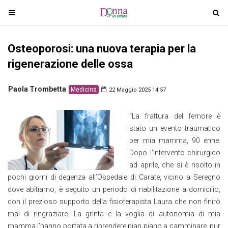
T
T
o
o
g
g
Osteoporosi: una nuova terapia per la
g
g
l
l
rigenerazione delle ossa
e
e
n
n
Paola Trombetta
Medicina
22 Maggio 2025 14:57
a
a
v
v
“La frattura del femore è
i
i
stato un evento traumatico
g
g
per mia mamma, 90 enne.
a
a
Dopo l’intervento chirurgico
t
t
ad aprile, che si è risolto in
i
i
pochi giorni di degenza all’Ospedale di Carate, vicino a Seregno
o
o
dove abitiamo, è seguito un periodo di riabilitazione a domicilio,
n
n
con il prezioso supporto della fisioterapista Laura che non finirò
mai di ringraziare. La grinta e la voglia di autonomia di mia
mamma l’hanno portata a riprendere pian piano a camminare, pur