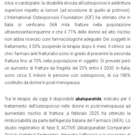
ictus e cardiopatie: la disabilità dovuta all’osteoporosi è addirittura
superiore rispetto ai tumori (ad eccezione di quello ai polmoni).
L’International Osteoporosis Foundation (IOF) ha stimato che in
Italia si verificano 568 mila fratture nella popolazione
ultrasessantacinquenne e che il 71% delle donne ad alto rischio
non abbia ricevuto cure farmacologiche adeguate. Dei soggetti in
trattamento, il 50% sospende la terapia dopo 6 mesi. Il clinico sa
che i farmaci anti-fratturativi sono in grado di prevenire la seconda
frattura fino al 70% nella popolazione in oggetto. Si prevede però
un aumento di fratture da fragilità del 25% entro il 2030. In Italia,
sono circa 5 milioni le persone con osteoporosi, di cui l’80%
costituito da donne in post-menopausa.
Tra le terapie, da oggi è disponibile
abaloparatide
, indicato per il
trattamento dell’osteoporosi nelle donne in post-menopausa ad
aumentato rischio di frattura: a febbraio 2025 ha ottenuto la
rimborsabilità da parte dell’Agenzia Italiana del Farmaco (AIFA). Lo
studio registrativo di fase 3, ACTIVE (Abaloparatide Comparator