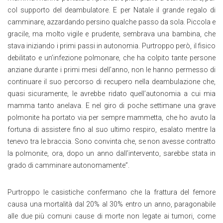
col supporto del deambulatore. E per Natale il grande regalo di
camminare, azzardando persino qualche passo da sola. Piccola e
gracile, ma molto vigile e prudente, sembrava una bambina, che
stava iniziando i primi passi in autonomia. Purtroppo però, il fisico
debilitato e un’infezione polmonare, che ha colpito tante persone
anziane durante i primi mesi dell’anno, non le hanno permesso di
continuare il suo percorso di recupero nella deambulazione che,
quasi sicuramente, le avrebbe ridato quell’autonomia a cui mia
mamma tanto anelava. E nel giro di poche settimane una grave
polmonite ha portato via per sempre mammetta, che ho avuto la
fortuna di assistere fino al suo ultimo respiro, esalato mentre la
tenevo tra le braccia. Sono convinta che, se non avesse contratto
la polmonite, ora, dopo un anno dall’intervento, sarebbe stata in
grado di camminare autonomamente”.
Purtroppo le casistiche confermano che la frattura del femore
causa una mortalità dal 20% al 30% entro un anno, paragonabile
alle due più comuni cause di morte non legate ai tumori, come