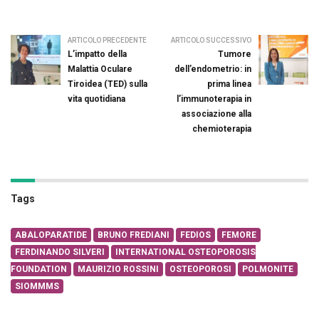
ARTICOLO PRECEDENTE
ARTICOLO SUCCESSIVO
L’impatto della
Tumore
Malattia Oculare
dell’endometrio: in
Tiroidea (TED) sulla
prima linea
vita quotidiana
l’immunoterapia in
associazione alla
chemioterapia
Tags
ABALOPARATIDE
BRUNO FREDIANI
FEDIOS
FEMORE
FERDINANDO SILVERI
INTERNATIONAL OSTEOPOROSIS
FOUNDATION
MAURIZIO ROSSINI
OSTEOPOROSI
POLMONITE
SIOMMMS