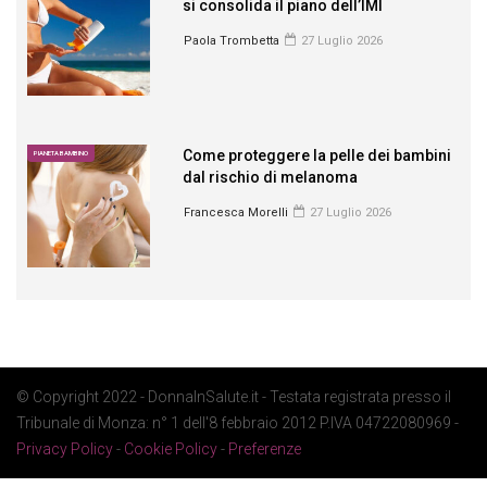
si consolida il piano dell’IMI
Paola Trombetta
27 Luglio 2026
Come proteggere la pelle dei bambini
PIANETA BAMBINO
dal rischio di melanoma
Francesca Morelli
27 Luglio 2026
© Copyright 2022 - DonnaInSalute.it - Testata registrata presso il
Tribunale di Monza: n° 1 dell'8 febbraio 2012 P.IVA 04722080969 -
Privacy Policy
-
Cookie Policy
-
Preferenze