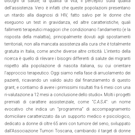
bisogni di salute, la qualità di vita, il percepito sulla qualità
dell’assistenza. Vero è infatti che queste popolazioni presentano
un ritardo alla diagnosi di HIV, fatto salvo per le donne che
eseguono un test in gravidanza, ed altre caratteristiche, quali
fallimenti terapeutici maggiori che condizionano l’andamento (e la
risposta della malattia), principalmente dovuti agli spostamenti
territoriali, non alla mancata assistenza alla cura che è totalmente
gratuita in Italia, come anche diverse altre criticità. L’intento della
ricerca è quello di rilevare i bisogni differenti di salute dei migranti
rispetto alla popolazione di nascita italiana, su cui orientare
l’approccio terapeutico. Oggi siamo nella fase di arruolamento dei
pazienti, ricavando un valido aiuto dal finanziamento di questo
grant, e contiamo di avere i primissimi risultati fra 6 mesi con una
ri-valutazione a 12 mesi a conclusione dello studio». Molti i progetti
premiati di carattere assistenziale, come “
C.A.S.A
”: un nome
evocativo che indica un “programma” di accompagnamento
domiciliare caratterizzato da un supporto medico e psicologico,
dedicato a donne di oltre 65 anni con tumore del seno, sviluppato
dall’Associazione Tumori Toscana, cambiando il target di donne