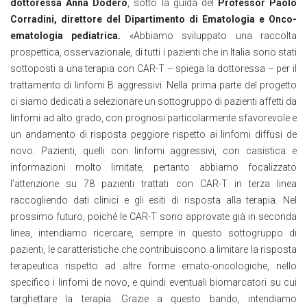
dottoressa Anna Dodero
, sotto la guida del
Professor Paolo
Corradini, direttore del Dipartimento di Ematologia e Onco-
ematologia pediatrica.
«Abbiamo sviluppato una raccolta
prospettica, osservazionale, di tutti i pazienti che in Italia sono stati
sottoposti a una terapia con CAR-T – spiega la dottoressa – per il
trattamento di linfomi B aggressivi. Nella prima parte del progetto
ci siamo dedicati a selezionare un sottogruppo di pazienti affetti da
linfomi ad alto grado, con prognosi particolarmente sfavorevole e
un andamento di risposta peggiore rispetto ai linfomi diffusi de
novo. Pazienti, quelli con linfomi aggressivi, con casistica e
informazioni molto limitate, pertanto abbiamo focalizzato
l’attenzione su 78 pazienti trattati con CAR-T in terza linea
raccogliendo dati clinici e gli esiti di risposta alla terapia. Nel
prossimo futuro, poiché le CAR-T sono approvate già in seconda
linea, intendiamo ricercare, sempre in questo sottogruppo di
pazienti, le caratteristiche che contribuiscono a limitare la risposta
terapeutica rispetto ad altre forme emato-oncologiche, nello
specifico i linfomi de novo, e quindi eventuali biomarcatori su cui
targhettare la terapia. Grazie a questo bando, intendiamo