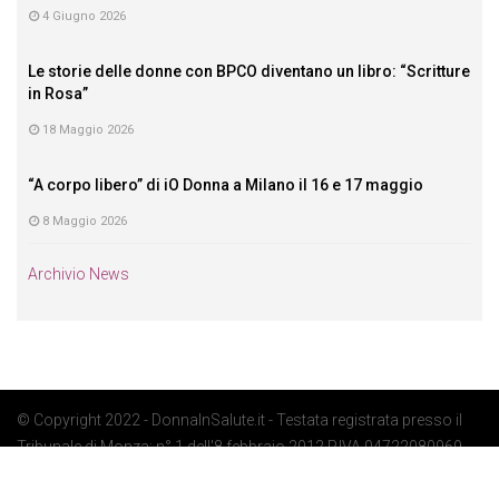
4 Giugno 2026
Le storie delle donne con BPCO diventano un libro: “Scritture
in Rosa”
18 Maggio 2026
“A corpo libero” di iO Donna a Milano il 16 e 17 maggio
8 Maggio 2026
Archivio News
© Copyright 2022 - DonnaInSalute.it - Testata registrata presso il
Tribunale di Monza: n° 1 dell'8 febbraio 2012 P.IVA 04722080969 -
Privacy Policy
-
Cookie Policy
-
Preferenze