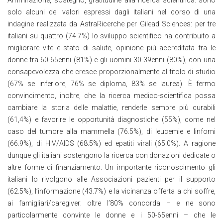
Ammirazione, sostegno, gratitudine alla ricerca scientifica: sono
solo alcuni dei valori espressi dagli italiani nel corso di una
indagine realizzata da AstraRicerche per Gilead Sciences: per tre
italiani su quattro (74.7%) lo sviluppo scientifico ha contribuito a
migliorare vite e stato di salute, opinione più accreditata fra le
donne tra 60-65enni (81%) e gli uomini 30-39enni (80%), con una
consapevolezza che cresce proporzionalmente al titolo di studio
(67% se inferiore, 76% se diploma, 83% se laurea). È fermo
convincimento, inoltre, che la ricerca medico-scientifica possa
cambiare la storia delle malattie, renderle sempre più curabili
(61,4%) e favorire le opportunità diagnostiche (55%), come nel
caso del tumore alla mammella (76.5%), di leucemie e linfomi
(66.9%), di HIV/AIDS (68.5%) ed epatiti virali (65.0%). A ragione
dunque gli italiani sostengono la ricerca con donazioni dedicate o
altre forme di finanziamento. Un importante riconoscimento gli
italiani lo rivolgono alle Associazioni pazienti per il supporto
(62.5%), l’informazione (43.7%) e la vicinanza offerta a chi soffre,
ai famigliari/caregiver: oltre l’80% concorda – e ne sono
particolarmente convinte le donne e i 50-65enni – che le