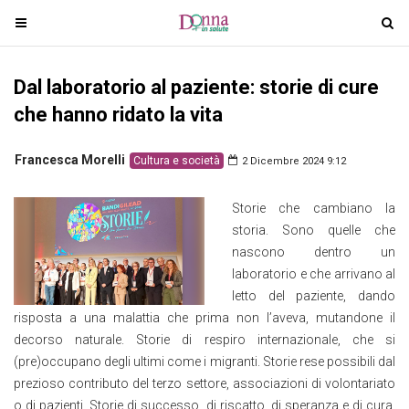
T
T
o
o
g
g
Dal laboratorio al paziente: storie di cure
g
g
l
l
che hanno ridato la vita
e
e
n
n
Francesca Morelli
Cultura e società
2 Dicembre 2024 9:12
a
a
v
v
Storie che cambiano la
i
i
storia. Sono quelle che
g
g
nascono dentro un
a
a
laboratorio e che arrivano al
t
t
letto del paziente, dando
i
i
risposta a una malattia che prima non l’aveva, mutandone il
o
o
decorso naturale. Storie di respiro internazionale, che si
n
n
(pre)occupano degli ultimi come i migranti. Storie rese possibili dal
prezioso contributo del terzo settore, associazioni di volontariato
o di pazienti. Storie di successo, di riscatto, di speranza e di cura,