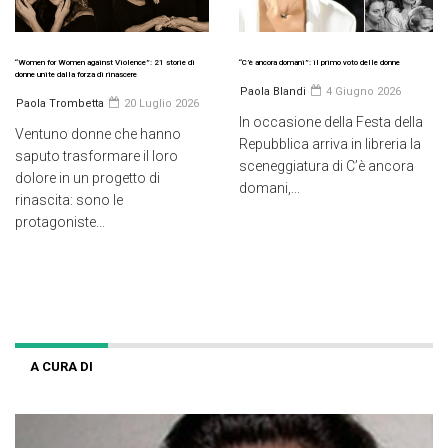
“Women for Women against Violence”: 21 storie di
“C’è ancora domani”: il primo voto delle donne
donne unite dalla forza di rinascere
Paola Blandi
4 Giugno 2026
Paola Trombetta
20 Luglio 2026
In occasione della Festa della
Ventuno donne che hanno
Repubblica arriva in libreria la
saputo trasformare il loro
sceneggiatura di C’è ancora
dolore in un progetto di
domani,...
rinascita: sono le
protagoniste...
A CURA DI