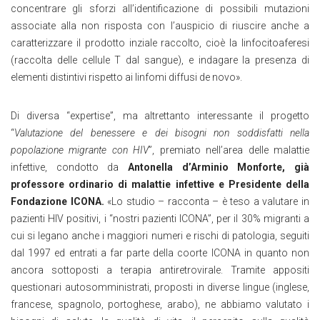
concentrare gli sforzi all’identificazione di possibili mutazioni
associate alla non risposta con l’auspicio di riuscire anche a
caratterizzare il prodotto inziale raccolto, cioè la linfocitoaferesi
(raccolta delle cellule T dal sangue), e indagare la presenza di
elementi distintivi rispetto ai linfomi diffusi de novo».
Di diversa “expertise”, ma altrettanto interessante il progetto
“
Valutazione del benessere e dei bisogni non soddisfatti nella
popolazione migrante con HIV
”, premiato nell’area delle malattie
infettive, condotto da
Antonella d’Arminio Monforte, già
professore ordinario di malattie infettive e Presidente della
Fondazione ICONA.
«Lo studio – racconta – è teso a valutare in
pazienti HIV positivi, i “nostri pazienti ICONA”, per il 30% migranti a
cui si legano anche i maggiori numeri e rischi di patologia, seguiti
dal 1997 ed entrati a far parte della coorte ICONA in quanto non
ancora sottoposti a terapia antiretrovirale. Tramite appositi
questionari autosomministrati, proposti in diverse lingue (inglese,
francese, spagnolo, portoghese, arabo), ne abbiamo valutato i