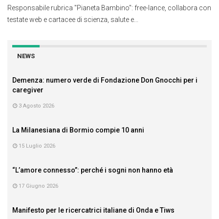
Responsabile rubrica "Pianeta Bambino": free-lance, collabora con
testate web e cartacee di scienza, salute e...
NEWS
Demenza: numero verde di Fondazione Don Gnocchi per i
caregiver
3 Agosto 2026
La Milanesiana di Bormio compie 10 anni
15 Luglio 2026
“L’amore connesso”: perché i sogni non hanno età
17 Giugno 2026
Manifesto per le ricercatrici italiane di Onda e Tiws