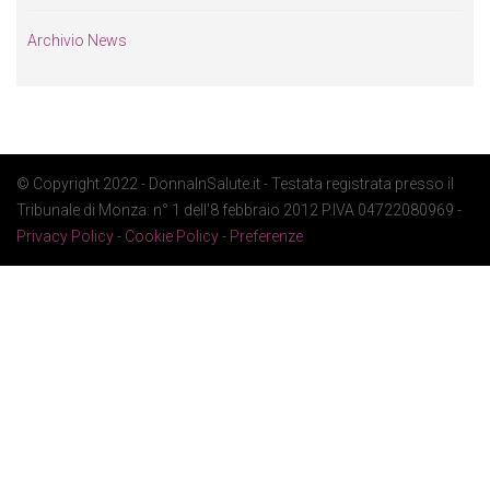
Archivio News
© Copyright 2022 - DonnaInSalute.it - Testata registrata presso il
Tribunale di Monza: n° 1 dell'8 febbraio 2012 P.IVA 04722080969 -
Privacy Policy
-
Cookie Policy
-
Preferenze