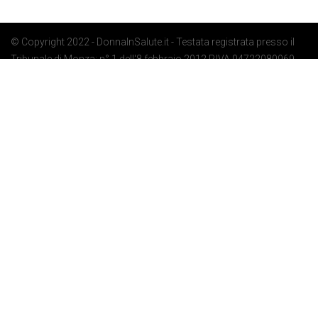
© Copyright 2022 - DonnaInSalute.it - Testata registrata presso il
Tribunale di Monza: n° 1 dell'8 febbraio 2012 P.IVA 04722080969 -
Privacy Policy
-
Cookie Policy
-
Preferenze