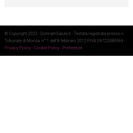
© Copyright 2022 - DonnaInSalute.it - Testata registrata presso il
Tribunale di Monza: n° 1 dell'8 febbraio 2012 P.IVA 04722080969 -
Privacy Policy
-
Cookie Policy
-
Preferenze