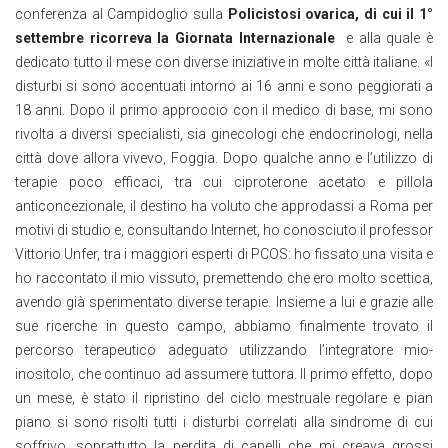
conferenza al Campidoglio sulla
Policistosi ovarica, di cui il 1°
settembre ricorreva la Giornata Internazionale
e alla quale è
dedicato tutto il mese con diverse iniziative in molte città italiane. «I
disturbi si sono accentuati intorno ai 16 anni e sono peggiorati a
18 anni. Dopo il primo approccio con il medico di base, mi sono
rivolta a diversi specialisti, sia ginecologi che endocrinologi, nella
città dove allora vivevo, Foggia. Dopo qualche anno e l’utilizzo di
terapie poco efficaci, tra cui ciproterone acetato e pillola
anticoncezionale, il destino ha voluto che approdassi a Roma per
motivi di studio e, consultando Internet, ho conosciuto il professor
Vittorio Unfer, tra i maggiori esperti di PCOS: ho fissato una visita e
ho raccontato il mio vissuto, premettendo che ero molto scettica,
avendo già sperimentato diverse terapie. Insieme a lui e grazie alle
sue ricerche in questo campo, abbiamo finalmente trovato il
percorso terapeutico adeguato utilizzando l’integratore mio-
inositolo, che continuo ad assumere tuttora. Il primo effetto, dopo
un mese, è stato il ripristino del ciclo mestruale regolare e pian
piano si sono risolti tutti i disturbi correlati alla sindrome di cui
soffrivo, soprattutto la perdita di capelli che mi creava grossi