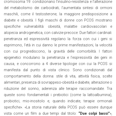
cromosoma 19: condizionano l’insulino-resistenza e l’alterazione
del metabolismo dei carboidrati; l’aumentata sintesi di ormoni
maschili, come il testosterone; la maggiore predisposizione a
diabete e obesità. I figli maschi di donne con PCOS mostrano
specifiche vulnerabilità: obesità, malattie cardiovascolari e
alopecia androgenetica, con calvizie precoce. Due fattori cardinali:
penetranza ed espressività regolano la forza con cui i geni si
esprimono, l’età in cui danno le prime manifestazioni, la velocità
con cui progrediscono, la gravità delle comorbilità. I fattori
epigenetici modulano la penetranza e l’espressività dei geni in
causa, e concorrono a 4 diverse tipologie con cui la PCOS si
manifesta dal punto di vista clinico. Sono condizionati dal
comportamento della donna: stile di vita, attività fisica, scelte
alimentari, presenza di sovrappeso-obesità e diabete, alterazione o
riduzione del sonno, aderenza alle terapie raccomandate. Tra
queste sono fondamentali i prebiotici (come la lattoalbumina),
probiotici, mio-inositolo e, quando indicate, terapie ormonali
specifiche». «La storia naturale della PCOS può essere dunque
vista come un film a due tempi dal titolo:
“Due colpi bassi”
»,