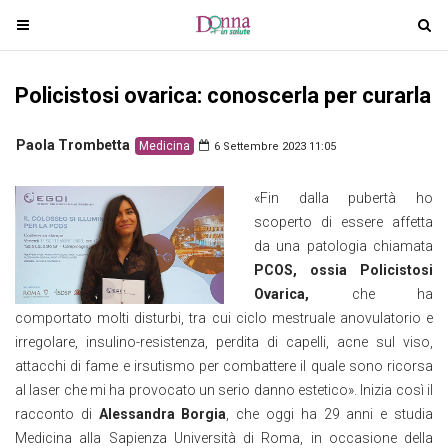
T
T
o
o
g
g
Policistosi ovarica: conoscerla per curarla
g
g
l
l
e
e
Paola Trombetta
Medicina
6 Settembre 2023 11:05
n
n
a
a
«Fin dalla pubertà ho
v
v
scoperto di essere affetta
i
i
da una patologia chiamata
g
g
PCOS, ossia Policistosi
a
a
Ovarica,
che ha
t
t
comportato molti disturbi, tra cui ciclo mestruale anovulatorio e
i
i
irregolare, insulino-resistenza, perdita di capelli, acne sul viso,
o
o
attacchi di fame e irsutismo per combattere il quale sono ricorsa
n
n
al laser che mi ha provocato un serio danno estetico». Inizia così il
racconto di
Alessandra Borgia
, che oggi ha 29 anni e studia
Medicina alla Sapienza Università di Roma, in occasione della