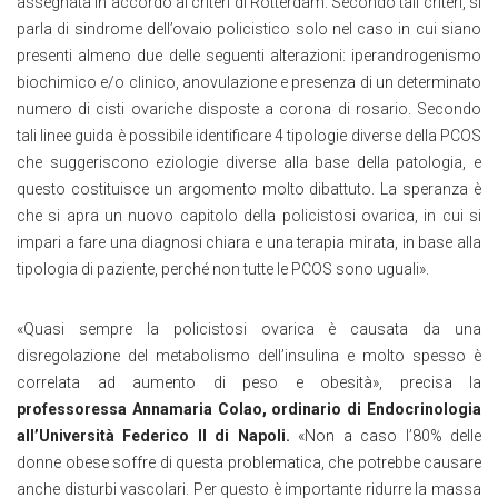
assegnata in accordo ai criteri di Rotterdam. Secondo tali criteri, si
parla di sindrome dell’ovaio policistico solo nel caso in cui siano
presenti almeno due delle seguenti alterazioni: iperandrogenismo
biochimico e/o clinico, anovulazione e presenza di un determinato
numero di cisti ovariche disposte a corona di rosario. Secondo
tali linee guida è possibile identificare 4 tipologie diverse della PCOS
che suggeriscono eziologie diverse alla base della patologia, e
questo costituisce un argomento molto dibattuto. La speranza è
che si apra un nuovo capitolo della policistosi ovarica, in cui si
impari a fare una diagnosi chiara e una terapia mirata, in base alla
tipologia di paziente, perché non tutte le PCOS sono uguali».
«Quasi sempre la policistosi ovarica è causata da una
disregolazione del metabolismo dell’insulina e molto spesso è
correlata ad aumento di peso e obesità», precisa la
professoressa Annamaria Colao, ordinario di Endocrinologia
all’Università Federico II di Napoli.
«Non a caso l’80% delle
donne obese soffre di questa problematica, che potrebbe causare
anche disturbi vascolari. Per questo è importante ridurre la massa