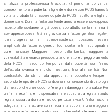
sintetizza la professoressa Graziottin. «Il primo tempo va dal
concepimento alla pubertà: le figlie delle donne con PCOS hanno 5
volte la probabilità di essere colpite da PCOS rispetto alle figlie di
donne sane. Durante l’infanzia tenderanno a essere sovrappeso
rispetto alle coetanee, o già obese, soprattutto se la mamma è
sovrappeso/obesa. Già in gravidanza i fattori genetici negativi,
iperandrogenismo e insulino-resistenza, possono essere
amplificati da fattori epigenetici (comportamenti inappropriati e
cure mancate). Maggiore il peso della bimba, maggiore la
vulnerabilità a menarca precoce, ulteriore fattore di peggioramento
della PCOS. Il secondo tempo va dalla pubertà, con l’inizio
dell’attività ovarica e il ciclo mestruale, fino alla senilità. Non
contrastato da stili di vita appropriati e opportune terapie, il
secondo tempo della PCOS si dipana in un crescendo di patologie
dismetaboliche che riducono l’energia e danneggiano la salute. Per
un film a lieto fine, è indispensabile fare squadra tra regista e aiuto
regista, ossia tra donna e medico, per tutta la vita. Un’informazione
adeguata, anche attraverso i media e la scuola, e una maggiore
attenzione ai fattori epigenetici, comportamentali e terapeutici, può