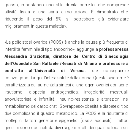
grassa, impostando uno stile di vita corretto, che comprende
attività fisica e una sana alimentazione. È dimostrato che,
riducendo il peso del 5%, si potrebbero già evidenziare
miglioramenti in questa malattia».
«La policistosi ovarica (PCOS) è anche la causa più frequente di
infertilità femminile di tipo endocrino», aggiunge la
professoressa
Alessandra Graziottin, direttore del Centro di Ginecologia
dell’Ospedale San Raffaele /Resnati di Milano e professore a
contratto all’Università di Verona.
«Le conseguenze
coinvolgono dunque l’intera salute della donna. Questa sindrome è
caratterizzata da: aumentata sintesi di androgeni ovarici con acne,
irsutismo, alopecia androgenetica; irregolarità mestruali,
anovulatorietà e infertilità; insulino-resistenza e alterazioni nel
metabolismo dei carboidrati. Sovrappeso/obesità e diabete di tipo
due complicano il quadro metabolico. La PCOS è la risultante di
molteplici fattori: genetici e epigenetici (ossia acquisiti). I fattori
genetici sono costituiti da diversi geni, molti dei quali collocati sul