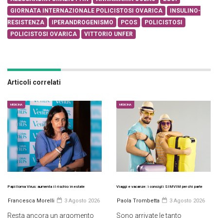
GIORNATA INTERNAZIONALE POLICISTOSI OVARICA
INSULINO-
RESISTENZA
IPERANDROGENISMO
PCOS
POLICISTOSI
POLICISTOSI OVARICA
VITTORIO UNFER
Articoli correlati
MEDICINA
MEDICINA
Papilloma Virus: aumenta il rischio in estate
Viaggi e vacanze: i consigli SIMVIM per chi parte
Francesca Morelli
3 Agosto 2026
Paola Trombetta
3 Agosto 2026
Resta ancora un argomento
Sono arrivate le tanto