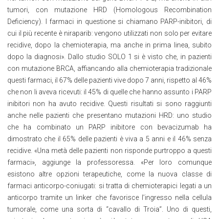
tumori, con mutazione HRD (Homologous Recombination
Deficiency). I farmaci in questione si chiamano PARP-inibitori, di
cui il più recente è niraparib: vengono utilizzati non solo per evitare
recidive, dopo la chemioterapia, ma anche in prima linea, subito
dopo la diagnosi». Dallo studio SOLO 1 si è visto che, in pazienti
con mutazione BRCA, affiancando alla chemioterapia tradizionale
questi farmaci, il 67% delle pazienti vive dopo 7 anni, rispetto al 46%
che non li aveva ricevuti: il 45% di quelle che hanno assunto i PARP
inibitori non ha avuto recidive. Questi risultati si sono raggiunti
anche nelle pazienti che presentano mutazioni HRD: uno studio
che ha combinato un PARP inibitore con bevacizumab ha
dimostrato che il 65% delle pazienti è viva a 5 anni e il 46% senza
recidive. «Una metà delle pazienti non risponde purtroppo a questi
farmaci», aggiunge la professoressa. «Per loro comunque
esistono altre opzioni terapeutiche, come la nuova classe di
farmaci anticorpo-coniugati: si tratta di chemioterapici legati a un
anticorpo tramite un linker che favorisce l’ingresso nella cellula
tumorale, come una sorta di “cavallo di Troia”. Uno di questi,