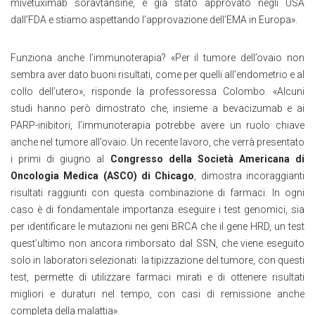
mivetuximab soravtansine, è già stato approvato negli USA
dall’FDA e stiamo aspettando l’approvazione dell’EMA in Europa».
Funziona anche l’immunoterapia? «Per il tumore dell’ovaio non
sembra aver dato buoni risultati, come per quelli all’endometrio e al
collo dell’utero», risponde la professoressa Colombo. «Alcuni
studi hanno però dimostrato che, insieme a bevacizumab e ai
PARP-inibitori, l’immunoterapia potrebbe avere un ruolo chiave
anche nel tumore all’ovaio. Un recente lavoro, che verrà presentato
i primi di giugno al
Congresso della Società Americana di
Oncologia Medica (ASCO) di Chicago
, dimostra incoraggianti
risultati raggiunti con questa combinazione di farmaci. In ogni
caso è di fondamentale importanza eseguire i test genomici, sia
per identificare le mutazioni nei geni BRCA che il gene HRD, un test
quest’ultimo non ancora rimborsato dal SSN, che viene eseguito
solo in laboratori selezionati: la tipizzazione del tumore, con questi
test, permette di utilizzare farmaci mirati e di ottenere risultati
migliori e duraturi nel tempo, con casi di remissione anche
completa della malattia».