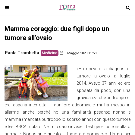
T
T
o
o
g
g
Mamma coraggio: due figli dopo un
g
g
l
l
tumore all’ovaio
e
e
n
n
Paola Trombetta
Medicina
8 Maggio 2023 11:58
a
a
v
v
«Ho ricevuto la diagnosi di
i
i
tumore all’ovaio a luglio
g
g
2014. Avevo 37 anni ed ero
a
a
sposata da poco, con una
t
t
gravidanza che purtroppo si
i
i
era appena interrotta. Il gonfiore addominale mi ha messo in
o
o
allarme, anche perché ho una familiarità pesante: nonna e
n
n
mamma (mancata purtroppo lo scorso anno) con questo tumore
e test BRCA mutato. Nel mio caso invece il test genetico è risultato
normale. Nonostante questo, il tumore è comparso. Un po’ per