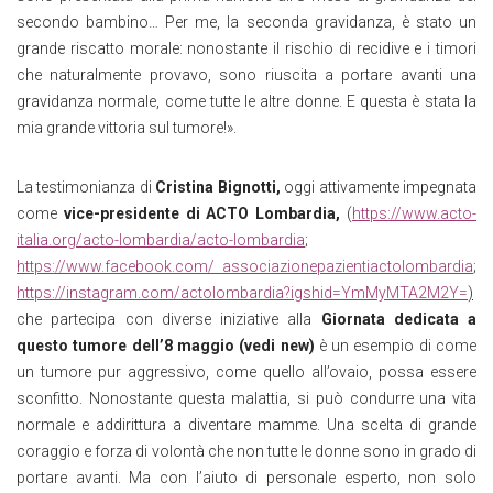
secondo bambino… Per me, la seconda gravidanza, è stato un
grande riscatto morale: nonostante il rischio di recidive e i timori
che naturalmente provavo, sono riuscita a portare avanti una
gravidanza normale, come tutte le altre donne. E questa è stata la
mia grande vittoria sul tumore!».
La testimonianza di
Cristina Bignotti,
oggi attivamente impegnata
come
vice-presidente di ACTO Lombardia,
(
https://www.acto-
italia.org/acto-lombardia/acto-lombardia
;
https://www.facebook.com/ associazionepazientiactolombardia
;
https://instagram.com/actolombardia?igshid=YmMyMTA2M2Y=
)
che partecipa con diverse iniziative alla
Giornata dedicata a
questo tumore dell’8 maggio (vedi new)
è un esempio di come
un tumore pur aggressivo, come quello all’ovaio, possa essere
sconfitto. Nonostante questa malattia, si può condurre una vita
normale e addirittura a diventare mamme. Una scelta di grande
coraggio e forza di volontà che non tutte le donne sono in grado di
portare avanti. Ma con l’aiuto di personale esperto, non solo