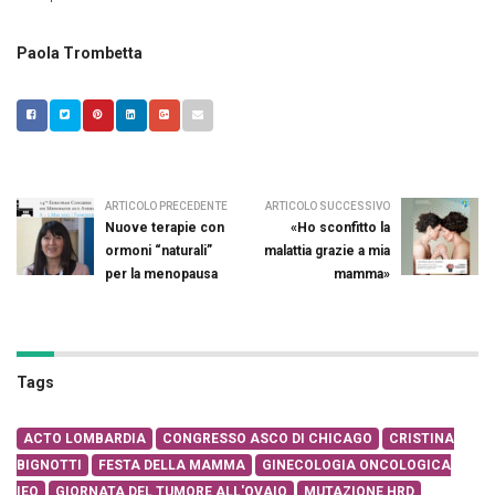
Paola Trombetta
ARTICOLO PRECEDENTE
ARTICOLO SUCCESSIVO
Nuove terapie con
«Ho sconfitto la
ormoni “naturali”
malattia grazie a mia
per la menopausa
mamma»
Tags
ACTO LOMBARDIA
CONGRESSO ASCO DI CHICAGO
CRISTINA
BIGNOTTI
FESTA DELLA MAMMA
GINECOLOGIA ONCOLOGICA
IEO
GIORNATA DEL TUMORE ALL'OVAIO
MUTAZIONE HRD