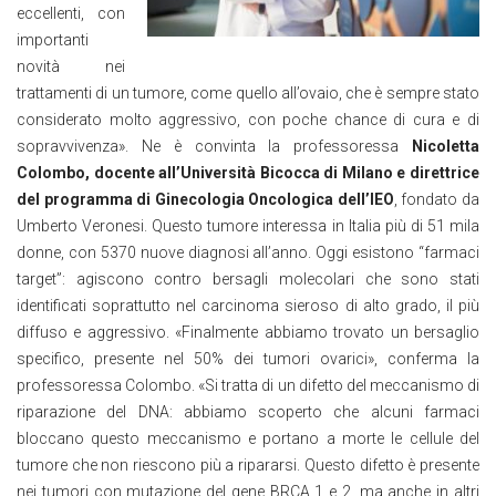
eccellenti, con
importanti
novità nei
trattamenti di un tumore, come quello all’ovaio, che è sempre stato
considerato molto aggressivo, con poche chance di cura e di
sopravvivenza». Ne è convinta la professoressa
Nicoletta
Colombo, docente all’Università Bicocca di Milano e direttrice
del programma di Ginecologia Oncologica dell’IEO
, fondato da
Umberto Veronesi. Questo tumore interessa in Italia più di 51 mila
donne, con 5370 nuove diagnosi all’anno. Oggi esistono “farmaci
target”: agiscono contro bersagli molecolari che sono stati
identificati soprattutto nel carcinoma sieroso di alto grado, il più
diffuso e aggressivo. «Finalmente abbiamo trovato un bersaglio
specifico, presente nel 50% dei tumori ovarici», conferma la
professoressa Colombo. «Si tratta di un difetto del meccanismo di
riparazione del DNA: abbiamo scoperto che alcuni farmaci
bloccano questo meccanismo e portano a morte le cellule del
tumore che non riescono più a ripararsi. Questo difetto è presente
nei tumori con mutazione del gene BRCA 1 e 2, ma anche in altri