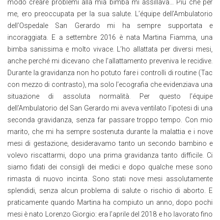
modo creare problemi alla mia bimba mi assillava… Più che per
me, ero preoccupata per la sua salute. L’équipe dell’Ambulatorio
dell’Ospedale San Gerardo mi ha sempre supportata e
incoraggiata. E a settembre 2016 è nata Martina Fiamma, una
bimba sanissima e molto vivace. L’ho allattata per diversi mesi,
anche perché mi dicevano che l’allattamento preveniva le recidive.
Durante la gravidanza non ho potuto fare i controlli di routine (Tac
con mezzo di contrasto), ma solo l’ecografia che evidenziava una
situazione di assoluta normalità. Per questo l’équipe
dell’Ambulatorio del San Gerardo mi aveva ventilato l’ipotesi di una
seconda gravidanza, senza far passare troppo tempo. Con mio
marito, che mi ha sempre sostenuta durante la malattia e i nove
mesi di gestazione, desideravamo tanto un secondo bambino e
volevo riscattarmi, dopo una prima gravidanza tanto difficile. Ci
siamo fidati dei consigli dei medici e dopo qualche mese sono
rimasta di nuovo incinta. Sono stati nove mesi assolutamente
splendidi, senza alcun problema di salute o rischio di aborto. E
praticamente quando Martina ha compiuto un anno, dopo pochi
mesi è nato Lorenzo Giorgio: era l’aprile del 2018 e ho lavorato fino