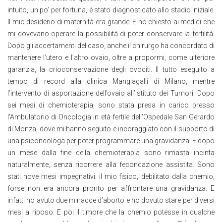
intuito, un po’ per fortuna, è stato diagnosticato allo stadio iniziale.
Il mio desiderio di maternità era grande. E ho chiesto ai medici che
mi dovevano operare la possibilità di poter conservare la fertilità.
Dopo gli accertamenti del caso, anche il chirurgo ha concordato di
mantenere l’utero e l’altro ovaio, oltre a propormi, come ulteriore
garanzia, la crioconservazione degli ovociti. Il tutto eseguito a
tempo di record alla clinica Mangiagalli di Milano, mentre
l’intervento di asportazione dell’ovaio all’Istituto dei Tumori. Dopo
sei mesi di chemioterapia, sono stata presa in carico presso
l’Ambulatorio di Oncologia in età fertile dell’Ospedale San Gerardo
di Monza, dove mi hanno seguito e incoraggiato con il supporto di
una psiconcologa per poter programmare una gravidanza. E dopo
un mese dalla fine della chemioterapia sono rimasta incinta
naturalmente, senza ricorrere alla fecondazione assistita. Sono
stati nove mesi impegnativi: il mio fisico, debilitato dalla chemio,
forse non era ancora pronto per affrontare una gravidanza. E
infatti ho avuto due minacce d’aborto e ho dovuto stare per diversi
mesi a riposo. E poi il timore che la chemio potesse in qualche