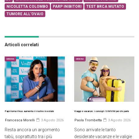
NICOLETTA COLOMBO
PARP INIBITORI
TEST BRCA MUTATO
TUMORE ALL'OVAIO
Articoli correlati
MEDICINA
MEDICINA
Papilloma Virus: aumenta il rischio in estate
Viaggi e vacanze: i consigli SIMVIM per chi parte
Francesca Morelli
3 Agosto 2026
Paola Trombetta
3 Agosto 2026
Resta ancora un argomento
Sono arrivate le tanto
tabù, soprattutto tra i più
desiderate vacanze e le valigie