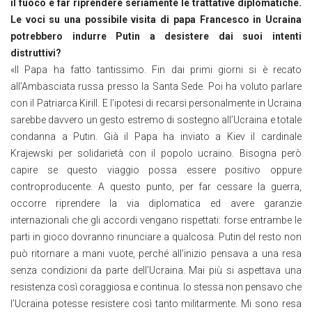
il fuoco e far riprendere seriamente le trattative diplomatiche.
Le voci su una possibile visita di papa Francesco in Ucraina
potrebbero indurre Putin a desistere dai suoi intenti
distruttivi?
«Il Papa ha fatto tantissimo. Fin dai primi giorni si è recato
all’Ambasciata russa presso la Santa Sede. Poi ha voluto parlare
con il Patriarca Kirill. E l’ipotesi di recarsi personalmente in Ucraina
sarebbe davvero un gesto estremo di sostegno all’Ucraina e totale
condanna a Putin. Già il Papa ha inviato a Kiev il cardinale
Krajewski per solidarietà con il popolo ucraino. Bisogna però
capire se questo viaggio possa essere positivo oppure
controproducente. A questo punto, per far cessare la guerra,
occorre riprendere la via diplomatica ed avere garanzie
internazionali che gli accordi vengano rispettati: forse entrambe le
parti in gioco dovranno rinunciare a qualcosa. Putin del resto non
può ritornare a mani vuote, perché all’inizio pensava a una resa
senza condizioni da parte dell’Ucraina. Mai più si aspettava una
resistenza così coraggiosa e continua. Io stessa non pensavo che
l’Ucraina potesse resistere così tanto militarmente. Mi sono resa