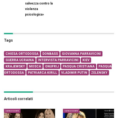
salvezza contro la
violenza
psicologica»
Tags
CHIESA ORTODOSSA
DONBASS
GIOVANNA PARRAVICINI
GUERRA UCRAINA
INTERVISTA PARRAVICINI
KIEV
KRAJEWSKY
MOSCA
ONUFRIJ
PASQUA CRISTIANA
PASQUA
ORTODOSSA
PATRIARCA KIRILL
VLADIMIR PUTIN
ZELENSKY
Articoli correlati
CULTURA E SOCIETÀ
CULTURA E SOCIETÀ