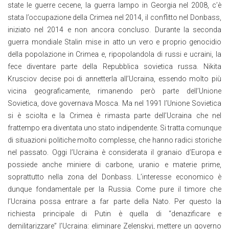
state le guerre cecene, la guerra lampo in Georgia nel 2008, c’è
stata l’occupazione della Crimea nel 2014, il conflitto nel Donbass,
iniziato nel 2014 e non ancora concluso. Durante la seconda
guerra mondiale Stalin mise in atto un vero e proprio genocidio
della popolazione in Crimea e, ripopolandola di russi e ucraini, la
fece diventare parte della Repubblica sovietica russa. Nikita
Krusciov decise poi di annetterla all’Ucraina, essendo molto più
vicina geograficamente, rimanendo però parte dell’Unione
Sovietica, dove governava Mosca. Ma nel 1991 l’Unione Sovietica
si è sciolta e la Crimea è rimasta parte dell’Ucraina che nel
frattempo era diventata uno stato indipendente. Si tratta comunque
di situazioni politiche molto complesse, che hanno radici storiche
nel passato. Oggi l’Ucraina è considerata il granaio d’Europa e
possiede anche miniere di carbone, uranio e materie prime,
soprattutto nella zona del Donbass. L’interesse economico è
dunque fondamentale per la Russia. Come pure il timore che
l’Ucraina possa entrare a far parte della Nato. Per questo la
richiesta principale di Putin è quella di “denazificare e
demilitarizzare” l’Ucraina: eliminare Zelenskyj, mettere un governo