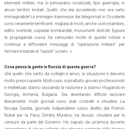
interventi militari, ma si pensavano localizzati, tipo guerriglia, in
alcuni territori limitati. Quello che sta accadendo non era certo
immaginabile! Le immagini trasmesse dai telegiornali in Occidente
sono veramente terrificanti: migliaia di morti, anche civili e bambini,
edifici sventrati, ospedali bombardati, monumenti distrutti. Eppure
la propaganda russa ha censurato molte di queste notizie e
continua a diffondere messaggi di “operazione militare” per
fermare le bande di “nazisti” ucraini…».
Cosa pensa la gente in Russia di questa guerra?
«Da quello che sento da colleghi e amici, la situazione è davvero
molto preoccupante. Molti russi, soprattutto giovani professionisti
e intellettuali, stanno lasciando la nazione e si stanno rifugiando in
Georgia, Armenia, Bulgaria. Sta diventando difficile lavorare
liberamente: molti giornali sono stati costretti a chiudere. La
Novaja Gazeta, giornale indipendente russo diretto dal Premio
Nobel per la Pace, Dimitrij Muratov, ha dovuto chiudere per le
censure da parte del Governo. Ho saputo da un’amica docente