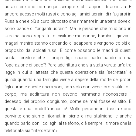
ucraini ci sono comunque sempre stati rapporti di amicizia. E
ancora adesso molti russi dicono agli amici ucraini di rifugiarsi in
Russia che è più sicuro piuttosto che rimanere in una terra dove ci
sono bande di “briganti ucraini”. Ma le persone che muoiono in
Ucraina sono soprattutto civili inermi: donne, bambini, giovani,
magari mentre stanno cercando di scappare e vengono colpiti di
proposito dai soldati russi. E come possono le madri di questi
soldati credere che i propri figli stiano partecipando a una
“operazione di pace”? Pare addirittura che sia stata varata un’altra
legge in cui si attesta che questa operazione sia “secretata” e
quindi quando una famiglia viene a sapere della morte dei propri
figli durante queste operazioni, non solo non viene loro restituito il
corpo, ma addirittura non devono nemmeno riconoscere il
decesso del proprio congiunto, come se mai fosse esistito. E
questa è una crudeltà inaudita! Molte persone in Russia sono
convinte che siamo ritornati in pieno clima staliniano: e anche
quando parlo con i colleghi al telefono, c’è sempre il timore che la
telefonata sia “intercettata”».