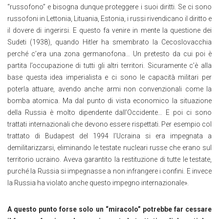
“russofono” e bisogna dunque proteggere i suoi diritti. Se ci sono
russofoni in Lettonia, Lituania, Estonia, i russi rivendicano il diritto e
il dovere di ingerirsi. E questo fa venire in mente la questione dei
Sudeti (1938), quando Hitler ha smembrato la Cecoslovacchia
perché c’era una zona germanofona… Un pretesto da cui poi è
partita l’occupazione di tutti gli altri territori. Sicuramente c’è alla
base questa idea imperialista e ci sono le capacità militari per
poterla attuare, avendo anche armi non convenzionali come la
bomba atomica. Ma dal punto di vista economico la situazione
della Russia è molto dipendente dall’Occidente… E poi ci sono
trattati internazionali che devono essere rispettati. Per esempio col
trattato di Budapest del 1994 l’Ucraina si era impegnata a
demilitarizzarsi, eliminando le testate nucleari russe che erano sul
territorio ucraino. Aveva garantito la restituzione di tutte le testate,
purché la Russia si impegnasse a non infrangere i confini. E invece
la Russia ha violato anche questo impegno internazionale».
A questo punto forse solo un “miracolo” potrebbe far cessare