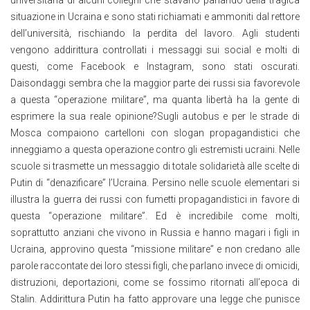
universitaria di alcuni colleghi che stavano parlando della tragica
situazione in Ucraina e sono stati richiamati e ammoniti dal rettore
dell’università, rischiando la perdita del lavoro. Agli studenti
vengono addirittura controllati i messaggi sui social e molti di
questi, come Facebook e Instagram, sono stati oscurati.
Daisondaggi sembra che la maggior parte dei russi sia favorevole
a questa “operazione militare”, ma quanta libertà ha la gente di
esprimere la sua reale opinione?Sugli autobus e per le strade di
Mosca compaiono cartelloni con slogan propagandistici che
inneggiamo a questa operazione contro gli estremisti ucraini. Nelle
scuole si trasmette un messaggio di totale solidarietà alle scelte di
Putin di “denazificare” l’Ucraina. Persino nelle scuole elementari si
illustra la guerra dei russi con fumetti propagandistici in favore di
questa “operazione militare”. Ed è incredibile come molti,
soprattutto anziani che vivono in Russia e hanno magari i figli in
Ucraina, approvino questa “missione militare” e non credano alle
parole raccontate dei loro stessi figli, che parlano invece di omicidi,
distruzioni, deportazioni, come se fossimo ritornati all’epoca di
Stalin. Addirittura Putin ha fatto approvare una legge che punisce