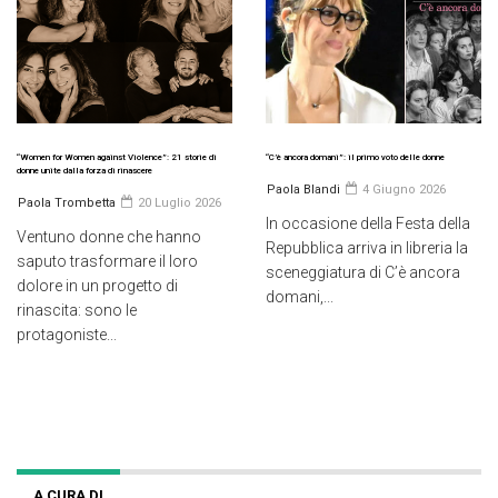
“Women for Women against Violence”: 21 storie di
“C’è ancora domani”: il primo voto delle donne
donne unite dalla forza di rinascere
Paola Blandi
4 Giugno 2026
Paola Trombetta
20 Luglio 2026
In occasione della Festa della
Ventuno donne che hanno
Repubblica arriva in libreria la
saputo trasformare il loro
sceneggiatura di C’è ancora
dolore in un progetto di
domani,...
rinascita: sono le
protagoniste...
A CURA DI