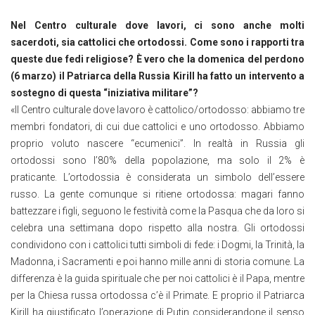
Nel Centro culturale dove lavori, ci sono anche molti
sacerdoti, sia cattolici che ortodossi. Come sono i rapporti tra
queste due fedi religiose? È vero che la domenica del perdono
(6 marzo) il Patriarca della Russia Kirill ha fatto un intervento a
sostegno di questa “iniziativa militare”?
«Il Centro culturale dove lavoro è cattolico/ortodosso: abbiamo tre
membri fondatori, di cui due cattolici e uno ortodosso. Abbiamo
proprio voluto nascere “ecumenici”. In realtà in Russia gli
ortodossi sono l’80% della popolazione, ma solo il 2% è
praticante. L’ortodossia è considerata un simbolo dell’essere
russo. La gente comunque si ritiene ortodossa: magari fanno
battezzare i figli, seguono le festività come la Pasqua che da loro si
celebra una settimana dopo rispetto alla nostra. Gli ortodossi
condividono con i cattolici tutti simboli di fede: i Dogmi, la Trinità, la
Madonna, i Sacramenti e poi hanno mille anni di storia comune. La
differenza è la guida spirituale che per noi cattolici è il Papa, mentre
per la Chiesa russa ortodossa c’è il Primate. E proprio il Patriarca
Kirill ha giustificato l’operazione di Putin considerandone il senso