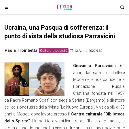
T
T
o
o
g
g
Ucraina, una Pasqua di sofferenza: il
g
g
l
l
punto di vista della studiosa Parravicini
e
e
n
n
Paola Trombetta
Cultura e società
13 Aprile 2022 9:32
a
a
v
v
Giovanna Parravicini
, 66
i
i
anni, laureata in Lettere
g
g
Moderne, è ricercatrice della
a
a
Fondazione Russia
t
t
Cristiana fondata nel 1957
i
i
da Padre Romano Scalfi con sede a Seriate (Bergamo) e direttore
o
o
dell’edizione russa della rivista “La Nuova Europa”. Vive da più di 30
n
n
anni a Mosca dove lavora presso il
Centro culturale “Biblioteca
dello Spirito”.
Ha scritto diversi libri, tra cui “Il cielo nel Lager”, la
storia di una donna che ha vissuto tre anni in un lager sovietico e