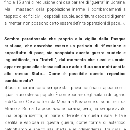
fino a 15 anni di reclusione chi osa parlare di “guerra” in Ucraina.
Ma i massacri della popolazione inerme, i bombardamenti a
tappeto di edifici civili, ospedali, scuole, addirittura depositi di generi
alimentari non possono certo essere definite operazioni di pace…».
Sembra paradossale che proprio alla vigilia della Pasqua
cristiana, che dovrebbe essere un periodo di riflessione e
soprattutto di pace, sia scoppiata questa guerra crudele e
ingiustificata, tra “fratelli”, dal momento che russi e ucraini
appartengono alla stessa cultura e addirittura non molti anni fa
allo stesso Stato… Come è possibile questo repentino
cambiamento?
«Russi e ucraini sono sempre stati paesi confinanti, appartenenti
quasi a uno stesso popolo. È come parlare degli abitanti di Lugano
e di Como. C’erano treni da Mosca a Kiev come ci sono treni da
Milano a Roma. La popolazione ucraina, però, ha sempre avuto
una propria identità, in parte differente da quella russa. E tale
identità è esplosa in questa guerra, come forma di autentico
patriottismo e anelito alla libertà e all’indipendenza. Tra russi e