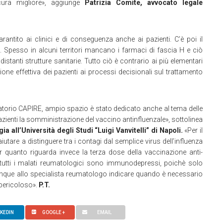
a cura migliore», aggiunge
Patrizia Comite,
avvocato legale
antito ai clinici e di conseguenza anche ai pazienti. C’è poi il
li. Spesso in alcuni territori mancano i farmaci di fascia H e ciò
istanti strutture sanitarie. Tutto ciò è contrario ai più elementari
one effettiva dei pazienti ai processi decisionali sul trattamento
orio CAPIRE, ampio spazio è stato dedicato anche al tema delle
enti la somministrazione del vaccino antinfluenzale», sottolinea
 all’Università degli Studi “Luigi Vanvitelli” di Napoli.
«Per il
are a distinguere tra i contagi dal semplice virus dell’influenza
er quanto riguarda invece la terza dose della vaccinazione anti-
tutti i malati reumatologici sono immunodepressi, poichè solo
nque allo specialista reumatologo indicare quando è necessario
 pericoloso».
P.T.
NKEDIN
GOOGLE +
EMAIL