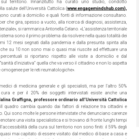
i sul territorio. Innanzitutto ha curato uno studio, condotto
la salute dell’Università Cattolica
(
www.engagemindshub.com
),
no curati a domicilio e quali fonti di informazione consultano.
per che gira, spesso a vuoto, alla ricerca di diagnosi, assistenza,
tenziale», si rammarica Antonella Celano. «L’assistenza territoriale
i sistema sono il primo problema da risolvere nella quasi totalità dei
ltimi 12 mesi segnati dalla pandemia e dalla presunta spinta alla
giche su 10 non sono mai o quasi mai riuscite ad effettuare una
rcentuali si riportano rispetto alle visite a domicilio e dal
nità d’iniziativa” quella che va verso il cittadino e non lo aspetta
e omogenee per le reti reumatologiche».
dici di medicina generale e gli specialisti, ma per l’altro 50%
 cura e per il 20% dei soggetti intervistati esiste anche una
lina Graffigna, p
rofessore ordinario all’Università Cattolica
«Il quadro cambia quando dai fattori di relazione tra cittadini e
rio. Qui sono molte le persone intervistate che denunciano carenze
notare una visita specialistica e si trovano di fronte lunghi tempi
ll’accessibilità della cura sul territorio non sono finiti: il 59% degli
 o quasi mai capitato di essere visitato dal medico di base a casa e