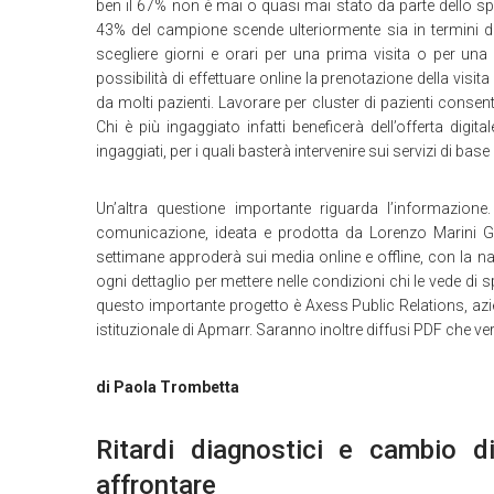
ben il 67% non è mai o quasi mai stato da parte dello speci
43% del campione scende ulteriormente sia in termini di o
scegliere giorni e orari per una prima visita o per una
possibilità di effettuare online la prenotazione della visi
da molti pazienti. Lavorare per cluster di pazienti consent
Chi è più ingaggiato infatti beneficerà dell’offerta digi
ingaggiati, per i quali basterà intervenire sui servizi di b
Un’altra questione importante riguarda l’informazion
comunicazione, ideata e prodotta da Lorenzo Marini G
settimane approderà sui media online e offline, con la na
ogni dettaglio per mettere nelle condizioni chi le vede di
questo importante progetto è Axess Public Relations, azi
istituzionale di Apmarr. Saranno inoltre diffusi PDF che v
di Paola Trombetta
Ritardi diagnostici e cambio d
affrontare