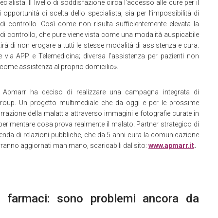
alista. Il livello di soddisfazione circa l’accesso alle cure per il
pportunità di scelta dello specialista, sia per l’impossibilità di
 di controllo. Così come non risulta sufficientemente elevata la
ta di controllo, che pure viene vista come una modalità auspicabile
irà di non erogare a tutti le stesse modalità di assistenza e cura.
tale via APP e Telemedicina; diversa l’assistenza per pazienti non
ase come assistenza al proprio domicilio».
e. Apmarr ha deciso di realizzare una campagna integrata di
roup. Un progetto multimediale che da oggi e per le prossime
rrazione della malattia attraverso immagini e fotografie curate in
 sperimentare cosa prova realmente il malato. Partner strategico di
enda di relazioni pubbliche, che da 5 anni cura la comunicazione
erranno aggiornati man mano, scaricabili dal sito:
www.apmarr.it
.
i farmaci: sono problemi ancora da