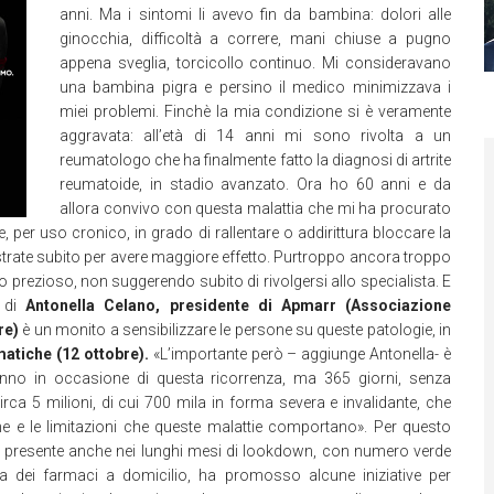
anni. Ma i sintomi li avevo fin da bambina: dolori alle
ginocchia, difficoltà a correre, mani chiuse a pugno
appena sveglia, torcicollo continuo. Mi consideravano
una bambina pigra e persino il medico minimizzava i
miei problemi. Finchè la mia condizione si è veramente
aggravata: all’età di 14 anni mi sono rivolta a un
reumatologo che ha finalmente fatto la diagnosi di artrite
reumatoide, in stadio avanzato. Ora ho 60 anni e da
allora convivo con questa malattia che mi ha procurato
 per uso cronico, in grado di rallentare o addirittura bloccare la
rate subito per avere maggiore effetto. Purtroppo ancora troppo
 prezioso, non suggerendo subito di rivolgersi allo specialista. E
a di
Antonella Celano, presidente di Apmarr (Associazione
re)
è un monito a sensibilizzare le persone su queste patologie, in
atiche (12 ottobre).
«L’importante però – aggiunge Antonella- è
anno in occasione di questa ricorrenza, ma 365 giorni, senza
circa 5 milioni, di cui 700 mila in forma severa e invalidante, che
e e le limitazioni che queste malattie comportano». Per questo
e presente anche nei lunghi mesi di lookdown, con numero verde
na dei farmaci a domicilio, ha promosso alcune iniziative per