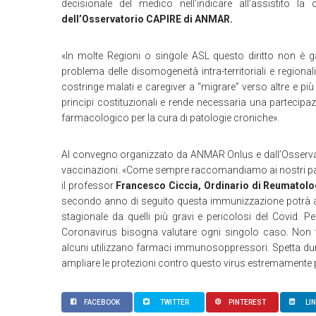
decisionale del medico nell’indicare all’assistito l
dell’Osservatorio CAPIRE di ANMAR.
«In molte Regioni o singole ASL questo diritto non è gar
problema delle disomogeneità intra-territoriali e regiona
costringe malati e caregiver a “migrare” verso altre e più d
principi costituzionali e rende necessaria una partecipazi
farmacologico per la cura di patologie croniche».
Al convegno organizzato da ANMAR Onlus e dall’Osservat
vaccinazioni. «Come sempre raccomandiamo ai nostri pazi
il professor
Francesco Ciccia, Ordinario di Reumatologia
secondo anno di seguito questa immunizzazione potrà aiut
stagionale da quelli più gravi e pericolosi del Covid. P
Coronavirus bisogna valutare ogni singolo caso. Non 
alcuni utilizzano farmaci immunosoppressori. Spetta du
ampliare le protezioni contro questo virus estremamente
FACEBOOK
TWITTER
PINTEREST
LI