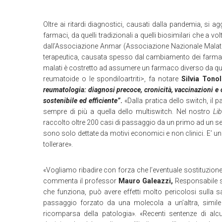
Oltre ai ritardi diagnostici, causati dalla pandemia, si a
farmaci, da quelli tradizionali a quelli biosimilari che a 
dall’Associazione Anmar (Associazione Nazionale Malati R
terapeutica, causata spesso dal cambiamento dei farmac
malati è costretto ad assumere un farmaco diverso da quello
reumatoide o le spondiloartriti>, fa notare
Silvia Tono
reumatologia: diagnosi precoce, cronicità, vaccinazioni e 
sostenibile ed efficiente”
.
«Dalla pratica dello switch, il 
sempre di più a quella dello multiswitch. Nel nostro
Li
raccolto oltre 200 casi di passaggio da un primo ad un se
sono solo dettate da motivi economici e non clinici. E’ u
tollerare».
«Vogliamo ribadire con forza che l’eventuale sostituzion
commenta il professor
Mauro Galeazzi,
Responsabile sc
che funziona, può avere effetti molto pericolosi sulla sa
passaggio forzato da una molecola a un’altra, simile m
ricomparsa della patologia». «Recenti sentenze di alcun