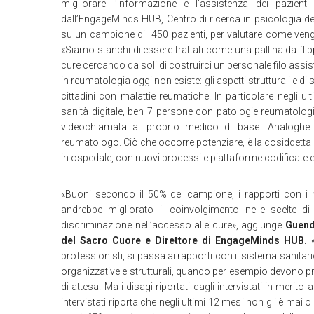
migliorare l’informazione e l’assistenza dei pazient
dall’EngageMinds HUB, Centro di ricerca in psicologia del
su un campione di 450 pazienti, per valutare come vengo
«Siamo stanchi di essere trattati come una pallina da flip
cure cercando da soli di costruirci un personale filo assis
in reumatologia oggi non esiste: gli aspetti strutturali e d
cittadini con malattie reumatiche. In particolare negli u
sanità digitale, ben 7 persone con patologie reumatolo
videochiamata al proprio medico di base. Analoghe pe
reumatologo. Ciò che occorre potenziare, è la cosiddetta “sa
in ospedale, con nuovi processi e piattaforme codificate 
«Buoni secondo il 50% del campione, i rapporti con i me
andrebbe migliorato il coinvolgimento nelle scelte di
discriminazione nell’accesso alle cure», aggiunge
Guenda
del Sacro Cuore e Direttore di EngageMinds HUB.
professionisti, si passa ai rapporti con il sistema sanita
organizzative e strutturali, quando per esempio devono pre
di attesa. Ma i disagi riportati dagli intervistati in merito a
intervistati riporta che negli ultimi 12 mesi non gli è mai