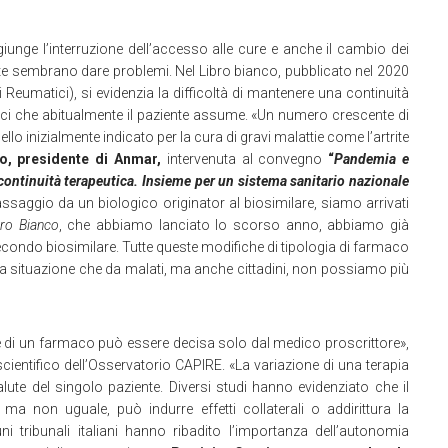
ggiunge l’interruzione dell’accesso alle cure e anche il cambio dei
volte sembrano dare problemi. Nel Libro bianco, pubblicato nel 2020
eumatici), si evidenzia la difficoltà di mantenere una continuità
i che abitualmente il paziente assume. «Un numero crescente di
 inizialmente indicato per la cura di gravi malattie come l’artrite
lo, presidente di Anmar,
intervenuta al convegno
“
Pandemia e
continuità terapeutica. Insieme per un sistema sanitario nazionale
passaggio da un biologico originator al biosimilare, siamo arrivati
bro Bianco
, che abbiamo lanciato lo scorso anno, abbiamo già
condo biosimilare. Tutte queste modifiche di tipologia di farmaco
na situazione che da malati, ma anche cittadini, non possiamo più
e di un farmaco può essere decisa solo dal medico proscrittore»,
ientifico dell’Osservatorio CAPIRE. «La variazione di una terapia
lute del singolo paziente. Diversi studi hanno evidenziato che il
a non uguale, può indurre effetti collaterali o addirittura la
i tribunali italiani hanno ribadito l’importanza dell’autonomia