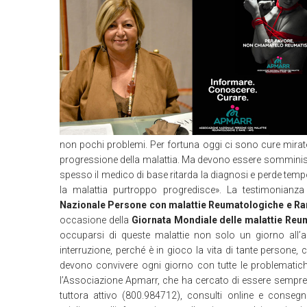
non pochi problemi. Per fortuna oggi ci sono cure mirate,
progressione della malattia. Ma devono essere somminist
spesso il medico di base ritarda la diagnosi e perde tempo
la malattia purtroppo progredisce». La testimonianz
Nazionale Persone con malattie Reumatologiche e Ra
occasione della
Giornata Mondiale delle malattie Reum
occuparsi di queste malattie non solo un giorno all’
interruzione, perché è in gioco la vita di tante persone, 
devono convivere ogni giorno con tutte le problematich
l’Associazione Apmarr, che ha cercato di essere sempr
tuttora attivo (800.984712), consulti online e conseg