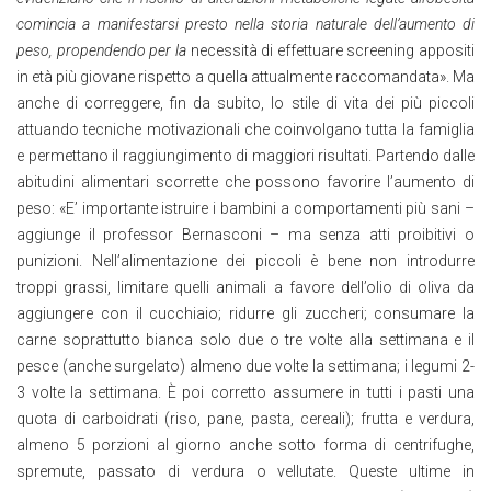
comincia a manifestarsi presto nella storia naturale dell’aumento di
peso, propendendo per la
necessità di effettuare screening appositi
in età più giovane rispetto a quella attualmente raccomandata». Ma
anche di correggere, fin da subito, lo stile di vita dei più piccoli
attuando tecniche motivazionali che coinvolgano tutta la famiglia
e permettano il raggiungimento di maggiori risultati. Partendo dalle
abitudini alimentari scorrette che possono favorire l’aumento di
peso: «E’ importante istruire i bambini a comportamenti più sani –
aggiunge il professor Bernasconi – ma senza atti proibitivi o
punizioni. Nell’alimentazione dei piccoli è bene non introdurre
troppi grassi, limitare quelli animali a favore dell’olio di oliva da
aggiungere con il cucchiaio; ridurre gli zuccheri; consumare la
carne soprattutto bianca solo due o tre volte alla settimana e il
pesce (anche surgelato) almeno due volte la settimana; i legumi 2-
3 volte la settimana. È poi corretto assumere in tutti i pasti una
quota di carboidrati (riso, pane, pasta, cereali); frutta e verdura,
almeno 5 porzioni al giorno anche sotto forma di centrifughe,
spremute, passato di verdura o vellutate. Queste ultime in