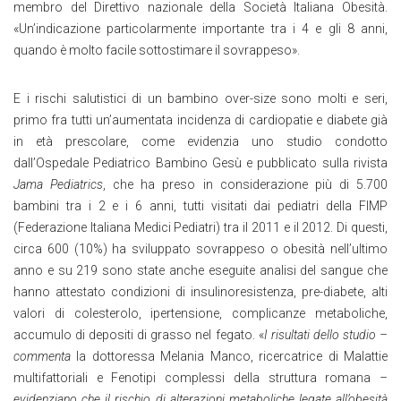
membro del Direttivo nazionale della Società Italiana Obesità.
«Un’indicazione particolarmente importante tra i 4 e gli 8 anni,
quando è molto facile sottostimare il sovrappeso».
E i rischi salutistici di un bambino over-size sono molti e seri,
primo fra tutti un’aumentata incidenza di cardiopatie e diabete già
in età prescolare, come evidenzia uno studio condotto
dall’Ospedale Pediatrico Bambino Gesù e pubblicato sulla rivista
Jama Pediatrics
, che ha preso in considerazione più di 5.700
bambini tra i 2 e i 6 anni, tutti visitati dai pediatri della FIMP
(Federazione Italiana Medici Pediatri) tra il 2011 e il 2012. Di questi,
circa 600 (10%) ha sviluppato sovrappeso o obesità nell’ultimo
anno e su 219 sono state anche eseguite analisi del sangue che
hanno attestato condizioni di insulinoresistenza, pre-diabete, alti
valori di colesterolo, ipertensione, complicanze metaboliche,
accumulo di depositi di grasso nel fegato. «
I risultati dello studio –
commenta
la dottoressa Melania Manco, ricercatrice di Malattie
multifattoriali e Fenotipi complessi della struttura romana
–
evidenziano che il rischio di alterazioni metaboliche legate all’obesità