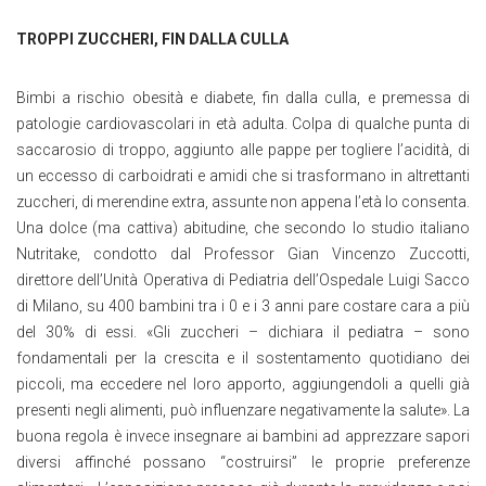
TROPPI ZUCCHERI, FIN DALLA CULLA
Bimbi a rischio obesità e diabete, fin dalla culla, e premessa di
patologie cardiovascolari in età adulta. Colpa di qualche punta di
saccarosio di troppo, aggiunto alle pappe per togliere l’acidità, di
un eccesso di carboidrati e amidi che si trasformano in altrettanti
zuccheri, di merendine extra, assunte non appena l’età lo consenta.
Una dolce (ma cattiva) abitudine, che secondo lo studio italiano
Nutritake, condotto dal Professor Gian Vincenzo Zuccotti,
direttore dell’Unità Operativa di Pediatria dell’Ospedale Luigi Sacco
di Milano, su 400 bambini tra i 0 e i 3 anni pare costare cara a più
del 30% di essi. «Gli zuccheri – dichiara il pediatra – sono
fondamentali per la crescita e il sostentamento quotidiano dei
piccoli, ma eccedere nel loro apporto, aggiungendoli a quelli già
presenti negli alimenti, può influenzare negativamente la salute». La
buona regola è invece insegnare ai bambini ad apprezzare sapori
diversi affinché possano “costruirsi” le proprie preferenze