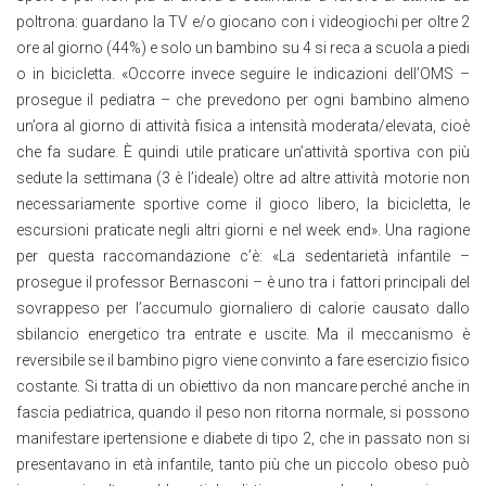
poltrona: guardano la TV e/o giocano con i videogiochi per oltre 2
ore al giorno (44%) e solo un bambino su 4 si reca a scuola a piedi
o in bicicletta. «Occorre invece seguire le indicazioni dell’OMS –
prosegue il pediatra – che prevedono per ogni bambino almeno
un’ora al giorno di attività fisica a intensità moderata/elevata, cioè
che fa sudare. È quindi utile praticare un’attività sportiva con più
sedute la settimana (3 è l’ideale) oltre ad altre attività motorie non
necessariamente sportive come il gioco libero, la bicicletta, le
escursioni praticate negli altri giorni e nel week end». Una ragione
per questa raccomandazione c’è: «La sedentarietà infantile –
prosegue il professor Bernasconi – è uno tra i fattori principali del
sovrappeso per l’accumulo giornaliero di calorie causato dallo
sbilancio energetico tra entrate e uscite. Ma il meccanismo è
reversibile se il bambino pigro viene convinto a fare esercizio fisico
costante. Si tratta di un obiettivo da non mancare perché anche in
fascia pediatrica, quando il peso non ritorna normale, si possono
manifestare ipertensione e diabete di tipo 2, che in passato non si
presentavano in età infantile, tanto più che un piccolo obeso può