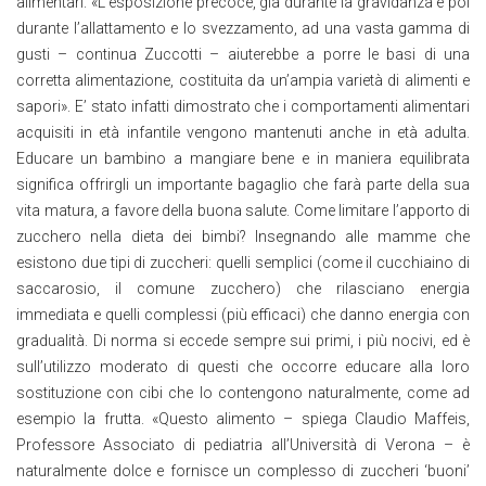
alimentari. «L’esposizione precoce, già durante la gravidanza e poi
durante l’allattamento e lo svezzamento, ad una vasta gamma di
gusti – continua Zuccotti – aiuterebbe a porre le basi di una
corretta alimentazione, costituita da un’ampia varietà di alimenti e
sapori». E’ stato infatti dimostrato che i comportamenti alimentari
acquisiti in età infantile vengono mantenuti anche in età adulta.
Educare un bambino a mangiare bene e in maniera equilibrata
significa offrirgli un importante bagaglio che farà parte della sua
vita matura, a favore della buona salute. Come limitare l’apporto di
zucchero nella dieta dei bimbi? Insegnando alle mamme che
esistono due tipi di zuccheri: quelli semplici (come il cucchiaino di
saccarosio, il comune zucchero) che rilasciano energia
immediata e quelli complessi (più efficaci) che danno energia con
gradualità. Di norma si eccede sempre sui primi, i più nocivi, ed è
sull’utilizzo moderato di questi che occorre educare alla loro
sostituzione con cibi che lo contengono naturalmente, come ad
esempio la frutta. «Questo alimento – spiega Claudio Maffeis,
Professore Associato di pediatria all’Università di Verona – è
naturalmente dolce e fornisce un complesso di zuccheri ‘buoni’