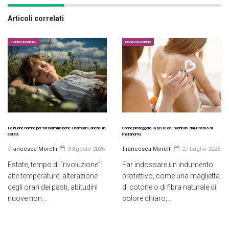
Articoli correlati
PIANETA BAMBINO
PIANETA BAMBINO
Le buone norme per far dormire bene i bambini, anche in
Come proteggere la pelle dei bambini dal rischio di
estate
melanoma
Francesca Morelli
3 Agosto 2026
Francesca Morelli
27 Luglio 2026
Estate, tempo di “rivoluzione”:
Far indossare un indumento
alte temperature, alterazione
protettivo, come una maglietta
degli orari dei pasti, abitudini
di cotone o di fibra naturale di
nuove non...
colore chiaro,...