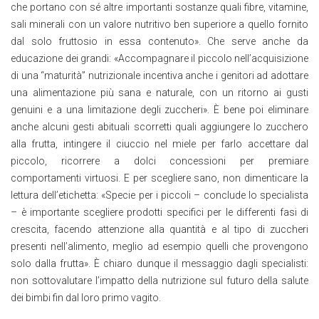
che portano con sé altre importanti sostanze quali fibre, vitamine,
sali minerali con un valore nutritivo ben superiore a quello fornito
dal solo fruttosio in essa contenuto». Che serve anche da
educazione dei grandi: «Accompagnare il piccolo nell’acquisizione
di una “maturità” nutrizionale incentiva anche i genitori ad adottare
una alimentazione più sana e naturale, con un ritorno ai gusti
genuini e a una limitazione degli zuccheri». È bene poi eliminare
anche alcuni gesti abituali scorretti quali aggiungere lo zucchero
alla frutta, intingere il ciuccio nel miele per farlo accettare dal
piccolo, ricorrere a dolci concessioni per premiare
comportamenti virtuosi. E per scegliere sano, non dimenticare la
lettura dell’etichetta: «Specie per i piccoli – conclude lo specialista
– è importante scegliere prodotti specifici per le differenti fasi di
crescita, facendo attenzione alla quantità e al tipo di zuccheri
presenti nell’alimento, meglio ad esempio quelli che provengono
solo dalla frutta». È chiaro dunque il messaggio dagli specialisti:
non sottovalutare l’impatto della nutrizione sul futuro della salute
dei bimbi fin dal loro primo vagito.