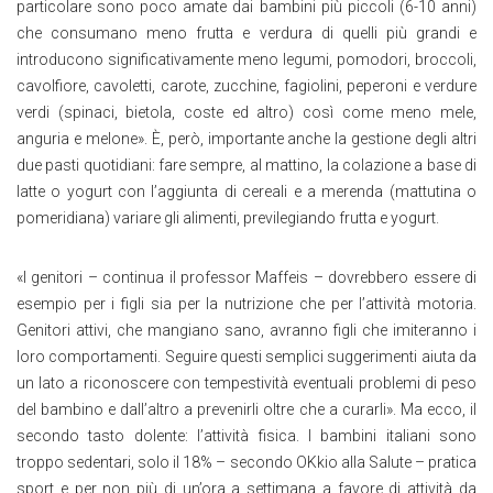
particolare sono poco amate dai bambini più piccoli (6-10 anni)
che consumano meno frutta e verdura di quelli più grandi e
introducono significativamente meno legumi, pomodori, broccoli,
cavolfiore, cavoletti, carote, zucchine, fagiolini, peperoni e verdure
verdi (spinaci, bietola, coste ed altro) così come meno mele,
anguria e melone». È, però, importante anche la gestione degli altri
due pasti quotidiani: fare sempre, al mattino, la colazione a base di
latte o yogurt con l’aggiunta di cereali e a merenda (mattutina o
pomeridiana) variare gli alimenti, previlegiando frutta e yogurt.
«I genitori – continua il professor Maffeis – dovrebbero essere di
esempio per i figli sia per la nutrizione che per l’attività motoria.
Genitori attivi, che mangiano sano, avranno figli che imiteranno i
loro comportamenti. Seguire questi semplici suggerimenti aiuta da
un lato a riconoscere con tempestività eventuali problemi di peso
del bambino e dall’altro a prevenirli oltre che a curarli». Ma ecco, il
secondo tasto dolente: l’attività fisica. I bambini italiani sono
troppo sedentari, solo il 18% – secondo OKkio alla Salute – pratica
sport e per non più di un’ora a settimana a favore di attività da