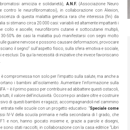
bromatosi amicizia e solidarietà),
A.N.F.
(Associazione Neuro
 contro le neurofibromatosi), in collaborazione con Alexion,
oscenza di questa malattia genetica rara che interessa (fin) da
a si stimano circa 20.000 casi: variabili ed altamente impattanti i
me collo e ascelle, neurofibromi cutanei e sottocutanei multipli,
l 30-50% dei casi la malattia può manifestarsi con segni molto
o sulle guaine nervose e possono causare deformazioni, provocare
asciano il segno” sull’aspetto fisico, sulla sfera emotiva e sociale,
 e esclusi. Da qui la necessità di iniziative che invece favoriscano
.
ita è compromessa non solo per l’impatto sulla salute, ma anche a
portano i bambini all’isolamento. Aumentare l’informazione sulla
A – è il primo passo per contribuire ad abbattere questi ostacoli,
ti, il valore dell’inclusività. Occorre poi andare oltre e costruire
ssivo di questi bambini e ragazzi, accompagnandoli nel cammino
 entrata nelle scuole con un progetto educativo: “
Speciale come
lassi IV-V della scuola primaria e nella secondaria di I grado, che
NF1 e non, hanno giocato insieme e, grazie a parole e disegni,
 sono stati raccolti, in collaborazione con la casa editrice “Libri