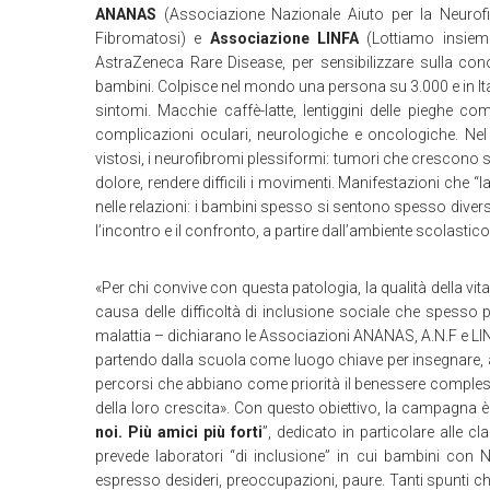
ANANAS
(Associazione Nazionale Aiuto per la Neurofi
Fibromatosi) e
Associazione LINFA
(Lottiamo insieme
AstraZeneca Rare Disease, per sensibilizzare sulla con
bambini. Colpisce nel mondo una persona su 3.000 e in Itali
sintomi. Macchie caffè-latte, lentiggini delle pieghe co
complicazioni oculari, neurologiche e oncologiche. Ne
vistosi, i neurofibromi plessiformi: tumori che crescon
dolore, rendere difficili i movimenti. Manifestazioni che “l
nelle relazioni: i bambini spesso si sentono spesso diversi
l’incontro e il confronto, a partire dall’ambiente scolastico
«Per chi convive con questa patologia, la qualità della v
causa delle difficoltà di inclusione sociale che spesso 
malattia – dichiarano le Associazioni ANANAS, A.N.F e LINF
partendo dalla scuola come luogo chiave per insegnare, a tut
percorsi che abbiano come priorità il benessere comple
della loro crescita». Con questo obiettivo, la campagna è
noi. Più amici più forti
”, dedicato in particolare alle c
prevede laboratori “di inclusione” in cui bambini con 
espresso desideri, preoccupazioni, paure. Tanti spunti che