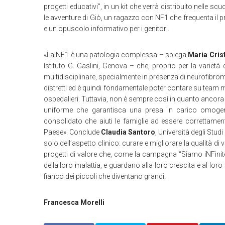
progetti educativi”, in un kit che verrà distribuito nelle 
le avventure di Giò, un ragazzo con NF1 che frequenta il p
e un opuscolo informativo per i genitori.
«La NF1 è una patologia complessa – spiega
Maria Cris
Istituto G. Gaslini, Genova – che, proprio per la variet
multidisciplinare, specialmente in presenza di neurofibro
distretti ed è quindi fondamentale poter contare su team mul
ospedalieri. Tuttavia, non è sempre così in quanto ancor
uniforme che garantisca una presa in carico omogene
consolidato che aiuti le famiglie ad essere correttamente
Paese». Conclude
Claudia Santoro
, Università degli Stud
solo dell’aspetto clinico: curare e migliorare la qualità d
progetti di valore che, come la campagna “Siamo iNFinite
della loro malattia, e guardano alla loro crescita e al lor
fianco dei piccoli che diventano grandi.
Francesca Morelli