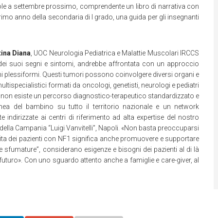
scuole a settembre prossimo, comprendente un libro di narrativa con
rimo anno della secondaria di I grado, una guida per gli insegnanti
tina Diana
, UOC Neurologia Pediatrica e Malattie Muscolari IRCCS
à dei suoi segni e sintomi, andrebbe affrontata con un approccio
mi plessiformi. Questi tumori possono coinvolgere diversi organi e
tispecialistici formati da oncologi, genetisti, neurologi e pediatri
a non esiste un percorso diagnostico-terapeutico standardizzato e
a del bambino su tutto il territorio nazionale e un network
 indirizzate ai centri di riferimento ad alta expertise del nostro
i della Campania “Luigi Vanvitelli”, Napoli. «Non basta preoccuparsi
i vita dei pazienti con NF1 significa anche promuovere e supportare
 sfumature”, considerano esigenze e bisogni dei pazienti al di là
o futuro». Con uno sguardo attento anche a famiglie e care-giver, al