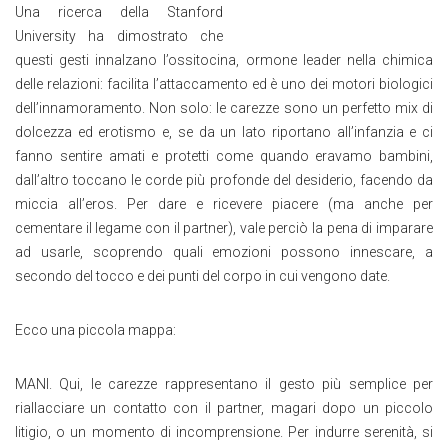
Una ricerca della Stanford
University ha dimostrato che
questi gesti innalzano l’ossitocina, ormone leader nella chimica
delle relazioni: facilita l’attaccamento ed è uno dei motori biologici
dell’innamoramento. Non solo: le carezze sono un perfetto mix di
dolcezza ed erotismo e, se da un lato riportano all’infanzia e ci
fanno sentire amati e protetti come quando eravamo bambini,
dall’altro toccano le corde più profonde del desiderio, facendo da
miccia all’eros. Per dare e ricevere piacere (ma anche per
cementare il legame con il partner), vale perciò la pena di imparare
ad usarle, scoprendo quali emozioni possono innescare, a
secondo del tocco e dei punti del corpo in cui vengono date.
Ecco una piccola mappa:
MANI. Qui, le carezze rappresentano il gesto più semplice per
riallacciare un contatto con il partner, magari dopo un piccolo
litigio, o un momento di incomprensione. Per indurre serenità, si