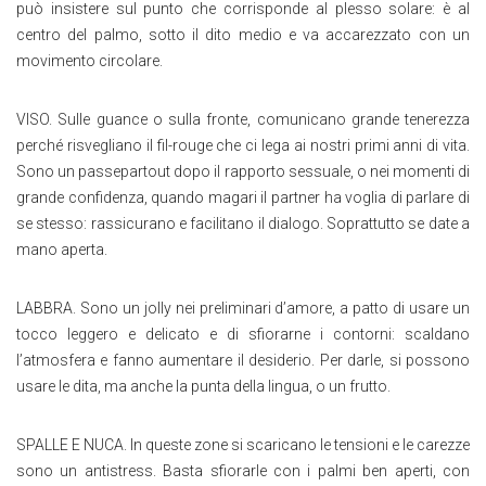
può insistere sul punto che corrisponde al plesso solare: è al
centro del palmo, sotto il dito medio e va accarezzato con un
movimento circolare.
VISO. Sulle guance o sulla fronte, comunicano grande tenerezza
perché risvegliano il fil-rouge che ci lega ai nostri primi anni di vita.
Sono un passepartout dopo il rapporto sessuale, o nei momenti di
grande confidenza, quando magari il partner ha voglia di parlare di
se stesso: rassicurano e facilitano il dialogo. Soprattutto se date a
mano aperta.
LABBRA. Sono un jolly nei preliminari d’amore, a patto di usare un
tocco leggero e delicato e di sfiorarne i contorni: scaldano
l’atmosfera e fanno aumentare il desiderio. Per darle, si possono
usare le dita, ma anche la punta della lingua, o un frutto.
SPALLE E NUCA. In queste zone si scaricano le tensioni e le carezze
sono un antistress. Basta sfiorarle con i palmi ben aperti, con