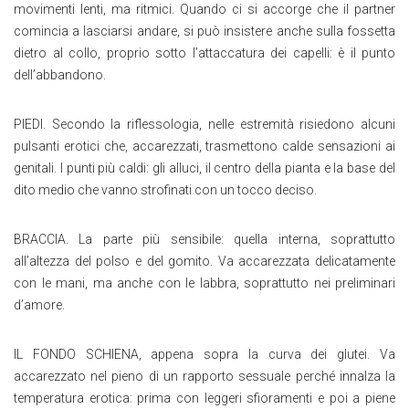
movimenti lenti, ma ritmici. Quando ci si accorge che il partner
comincia a lasciarsi andare, si può insistere anche sulla fossetta
dietro al collo, proprio sotto l’attaccatura dei capelli: è il punto
dell’abbandono.
PIEDI. Secondo la riflessologia, nelle estremità risiedono alcuni
pulsanti erotici che, accarezzati, trasmettono calde sensazioni ai
genitali. I punti più caldi: gli alluci, il centro della pianta e la base del
dito medio che vanno strofinati con un tocco deciso.
BRACCIA. La parte più sensibile: quella interna, soprattutto
all’altezza del polso e del gomito. Va accarezzata delicatamente
con le mani, ma anche con le labbra, soprattutto nei preliminari
d’amore.
IL FONDO SCHIENA, appena sopra la curva dei glutei. Va
accarezzato nel pieno di un rapporto sessuale perché innalza la
temperatura erotica: prima con leggeri sfioramenti e poi a piene