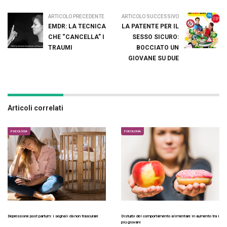
ARTICOLO PRECEDENTE
ARTICOLO SUCCESSIVO
EMDR: LA TECNICA
LA PATENTE PER IL
CHE “CANCELLA” I
SESSO SICURO:
TRAUMI
BOCCIATO UN
GIOVANE SU DUE
Articoli correlati
PSICOLOGIA
PSICOLOGIA
Depressione post partum: i segnali da non trascurare
Disturbi del comportamento alimentare in aumento tra i
più giovani