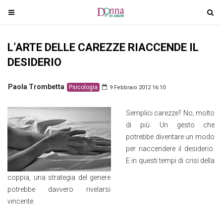
T
T
o
o
g
g
L’ARTE DELLE CAREZZE RIACCENDE IL
g
g
l
l
DESIDERIO
e
e
n
n
Paola Trombetta
Psicologia
9 Febbraio 2012 16:10
a
a
v
v
Semplici carezze? No, molto
i
i
di più. Un gesto che
g
g
potrebbe diventare un modo
a
a
per riaccendere il desiderio.
t
t
E in questi tempi di crisi della
i
i
coppia, una strategia del genere
o
o
potrebbe davvero rivelarsi
n
n
vincente.