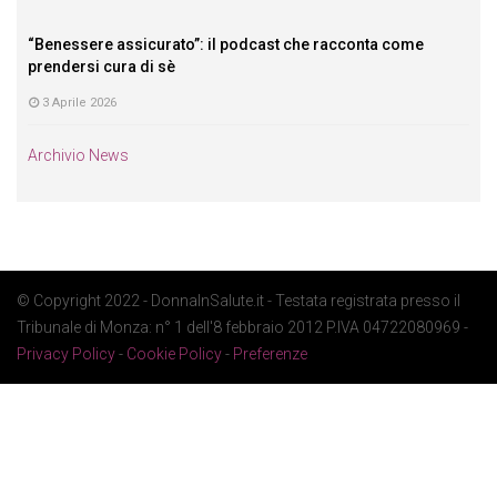
“Benessere assicurato”: il podcast che racconta come
prendersi cura di sè
3 Aprile 2026
Archivio News
© Copyright 2022 - DonnaInSalute.it - Testata registrata presso il
Tribunale di Monza: n° 1 dell'8 febbraio 2012 P.IVA 04722080969 -
Privacy Policy
-
Cookie Policy
-
Preferenze