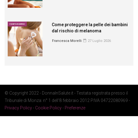
Come proteggere la pelle dei bambini
PIANETA BAMBINO
dal rischio di melanoma
Francesca Morelli
27 Luglio 2026
© Copyright 2022 - DonnaInSalute.it - Testata registrata presso il
Tribunale di Monza: n° 1 dell'8 febbraio 2012 P.IVA 04722080969 -
Privacy Policy
-
Cookie Policy
-
Preferenze