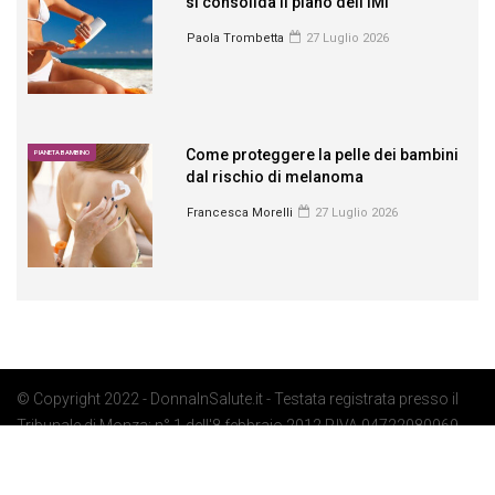
si consolida il piano dell’IMI
Paola Trombetta
27 Luglio 2026
Come proteggere la pelle dei bambini
PIANETA BAMBINO
dal rischio di melanoma
Francesca Morelli
27 Luglio 2026
© Copyright 2022 - DonnaInSalute.it - Testata registrata presso il
Tribunale di Monza: n° 1 dell'8 febbraio 2012 P.IVA 04722080969 -
Privacy Policy
-
Cookie Policy
-
Preferenze