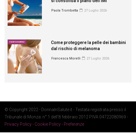
si consolida il piano dell’IMI
Paola Trombetta
27 Luglio 2026
Come proteggere la pelle dei bambini
PIANETA BAMBINO
dal rischio di melanoma
Francesca Morelli
27 Luglio 2026
© Copyright 2022 - DonnaInSalute.it - Testata registrata presso il
Tribunale di Monza: n° 1 dell'8 febbraio 2012 P.IVA 04722080969 -
Privacy Policy
-
Cookie Policy
-
Preferenze