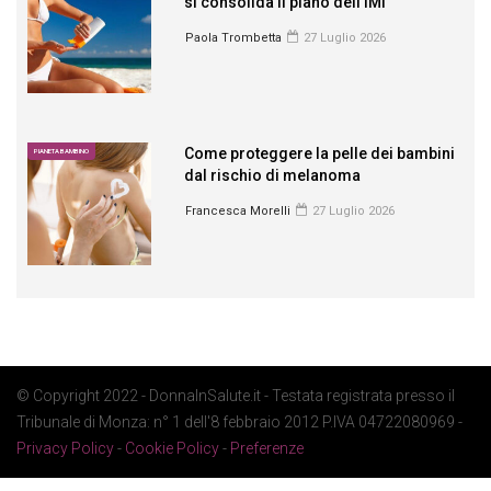
si consolida il piano dell’IMI
Paola Trombetta
27 Luglio 2026
Come proteggere la pelle dei bambini
PIANETA BAMBINO
dal rischio di melanoma
Francesca Morelli
27 Luglio 2026
© Copyright 2022 - DonnaInSalute.it - Testata registrata presso il
Tribunale di Monza: n° 1 dell'8 febbraio 2012 P.IVA 04722080969 -
Privacy Policy
-
Cookie Policy
-
Preferenze