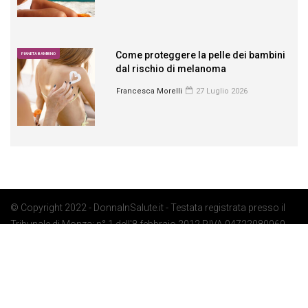
Come proteggere la pelle dei bambini
PIANETA BAMBINO
dal rischio di melanoma
Francesca Morelli
27 Luglio 2026
© Copyright 2022 - DonnaInSalute.it - Testata registrata presso il
Tribunale di Monza: n° 1 dell'8 febbraio 2012 P.IVA 04722080969 -
Privacy Policy
-
Cookie Policy
-
Preferenze