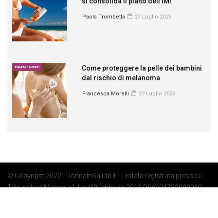
si consolida il piano dell’IMI
Paola Trombetta
27 Luglio 2026
Come proteggere la pelle dei bambini
PIANETA BAMBINO
dal rischio di melanoma
Francesca Morelli
27 Luglio 2026
© Copyright 2022 - DonnaInSalute.it - Testata registrata presso il
Tribunale di Monza: n° 1 dell'8 febbraio 2012 P.IVA 04722080969 -
Privacy Policy
-
Cookie Policy
-
Preferenze