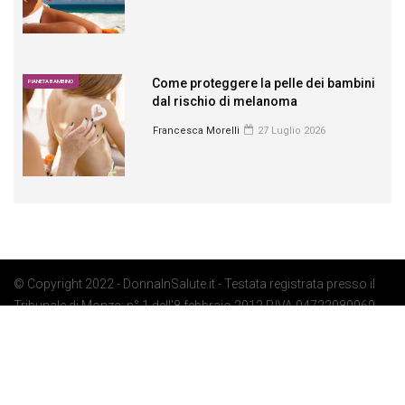
Come proteggere la pelle dei bambini
PIANETA BAMBINO
dal rischio di melanoma
Francesca Morelli
27 Luglio 2026
© Copyright 2022 - DonnaInSalute.it - Testata registrata presso il
Tribunale di Monza: n° 1 dell'8 febbraio 2012 P.IVA 04722080969 -
Privacy Policy
-
Cookie Policy
-
Preferenze