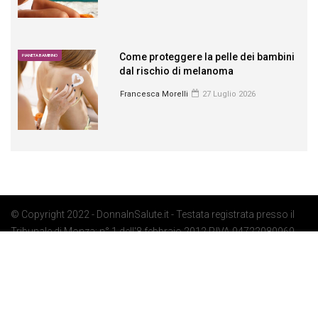
Come proteggere la pelle dei bambini
PIANETA BAMBINO
dal rischio di melanoma
Francesca Morelli
27 Luglio 2026
© Copyright 2022 - DonnaInSalute.it - Testata registrata presso il
Tribunale di Monza: n° 1 dell'8 febbraio 2012 P.IVA 04722080969 -
Privacy Policy
-
Cookie Policy
-
Preferenze