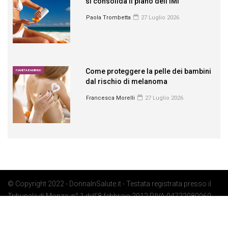
si consolida il piano dell’IMI
Paola Trombetta
27 Luglio 2026
Come proteggere la pelle dei bambini
PIANETA BAMBINO
dal rischio di melanoma
Francesca Morelli
27 Luglio 2026
© Copyright 2022 - DonnaInSalute.it - Testata registrata presso il
Tribunale di Monza: n° 1 dell'8 febbraio 2012 P.IVA 04722080969 -
Privacy Policy
-
Cookie Policy
-
Preferenze