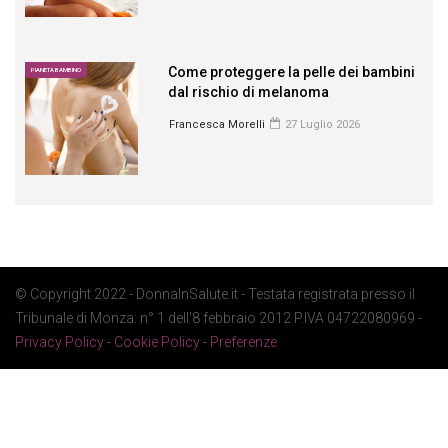
Come proteggere la pelle dei bambini
PIANETA BAMBINO
dal rischio di melanoma
Francesca Morelli
27 Luglio 2026
© Copyright 2022 - DonnaInSalute.it - Testata registrata presso il
Tribunale di Monza: n° 1 dell'8 febbraio 2012 P.IVA 04722080969 -
Privacy Policy
-
Cookie Policy
-
Preferenze