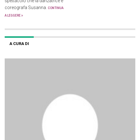
spettacolo che la danzatrice e
coreografa Susanna.
CONTINUA
A LEGGERE
A CURA DI