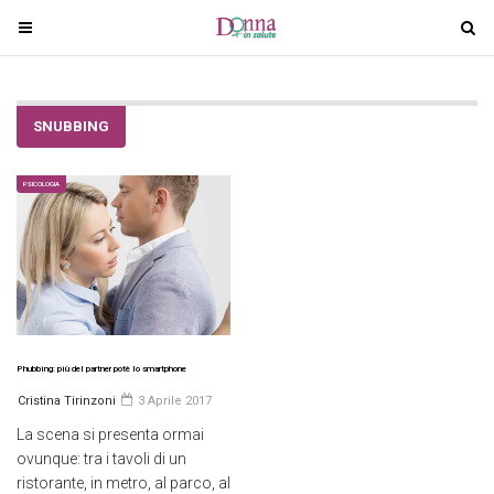
T
T
o
o
g
g
g
g
SNUBBING
l
l
e
e
n
n
PSICOLOGIA
a
a
v
v
i
i
g
g
a
a
t
t
i
i
Phubbing: più del partner potè lo smartphone
o
o
Cristina Tirinzoni
3 Aprile 2017
n
n
La scena si presenta ormai
ovunque: tra i tavoli di un
ristorante, in metro, al parco, al