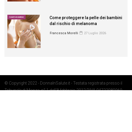
Come proteggere la pelle dei bambini
PIANETA BAMBINO
dal rischio di melanoma
Francesca Morelli
27 Luglio 2026
© Copyright 2022 - DonnaInSalute.it - Testata registrata presso il
Tribunale di Monza: n° 1 dell'8 febbraio 2012 P.IVA 04722080969 -
Privacy Policy
-
Cookie Policy
-
Preferenze