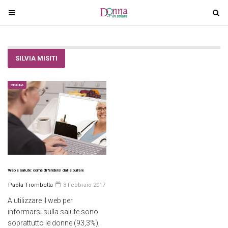
T
T
o
o
g
g
g
g
SILVIA MISITI
l
l
e
e
n
n
MEDICINA
a
a
v
v
i
i
g
g
a
a
t
t
i
i
Web e salute: come difendersi dalle bufale
o
o
Paola Trombetta
3 Febbraio 2017
n
n
A utilizzare il web per
informarsi sulla salute sono
soprattutto le donne (93,3%),