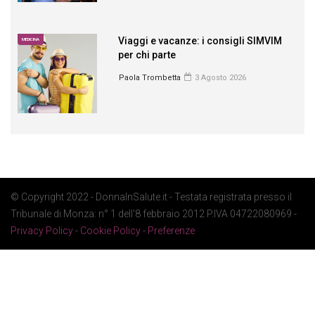
Viaggi e vacanze: i consigli SIMVIM
MEDICINA
per chi parte
Paola Trombetta
3 Agosto 2026
© Copyright 2022 - DonnaInSalute.it - Testata registrata presso il
Tribunale di Monza: n° 1 dell'8 febbraio 2012 P.IVA 04722080969 -
Privacy Policy
-
Cookie Policy
-
Preferenze