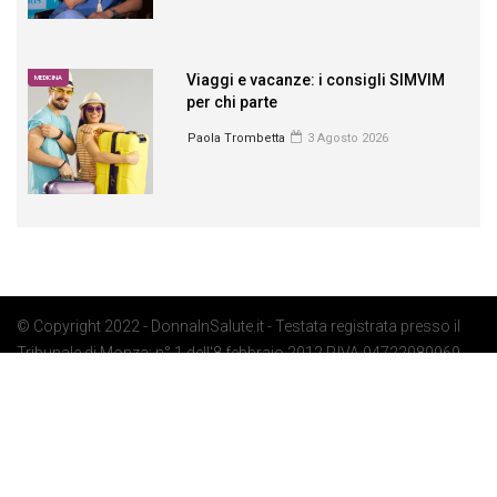
Viaggi e vacanze: i consigli SIMVIM
MEDICINA
per chi parte
Paola Trombetta
3 Agosto 2026
© Copyright 2022 - DonnaInSalute.it - Testata registrata presso il
Tribunale di Monza: n° 1 dell'8 febbraio 2012 P.IVA 04722080969 -
Privacy Policy
-
Cookie Policy
-
Preferenze