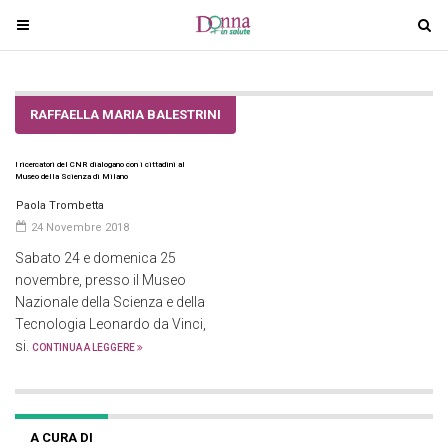
T
T
o
o
g
g
g
g
RAFFAELLA MARIA BALESTRINI
l
l
e
e
I ricercatori del CNR dialogano con i cittadini al
n
n
Museo della Scienza di Milano
a
a
Paola Trombetta
v
v
24 Novembre 2018
i
i
Sabato 24 e domenica 25
g
g
novembre, presso il Museo
a
a
Nazionale della Scienza e della
t
t
Tecnologia Leonardo da Vinci,
i
i
si.
CONTINUA A LEGGERE
o
o
n
n
A CURA DI