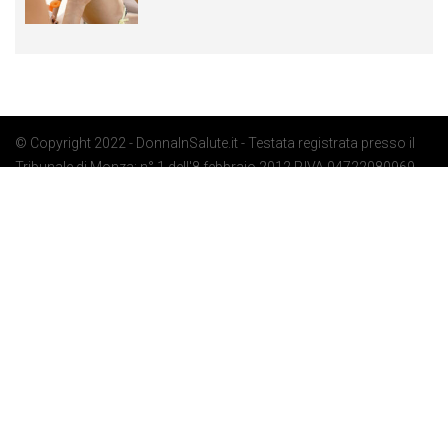
© Copyright 2022 - DonnaInSalute.it - Testata registrata presso il
Tribunale di Monza: n° 1 dell'8 febbraio 2012 P.IVA 04722080969 -
Privacy Policy
-
Cookie Policy
-
Preferenze