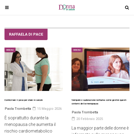
T
T
o
o
g
g
g
g
RAFFAELA DI PACE
l
l
e
e
n
n
MEDICINA
MEDICINA
a
a
v
v
i
i
g
g
a
a
t
t
i
i
Controllare il peso per stare in salute
Vampate e sudorazione notturna: come gestire questi
sintomi della menopausa
o
o
Paola Trombetta
15 Maggio 2026
Paola Trombetta
n
n
È soprattutto durante la
20 Febbraio 2025
menopausa che aumenta il
La maggior parte delle donne è
rischio cardiometabolico