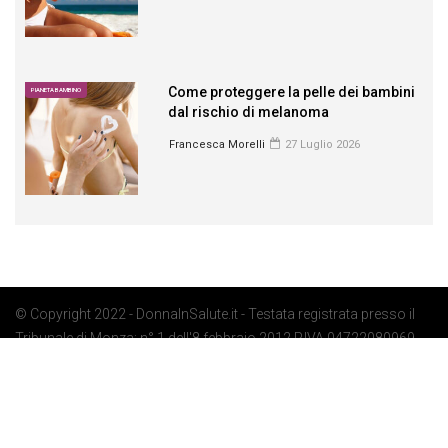
Come proteggere la pelle dei bambini
PIANETA BAMBINO
dal rischio di melanoma
Francesca Morelli
27 Luglio 2026
© Copyright 2022 - DonnaInSalute.it - Testata registrata presso il
Tribunale di Monza: n° 1 dell'8 febbraio 2012 P.IVA 04722080969 -
Privacy Policy
-
Cookie Policy
-
Preferenze