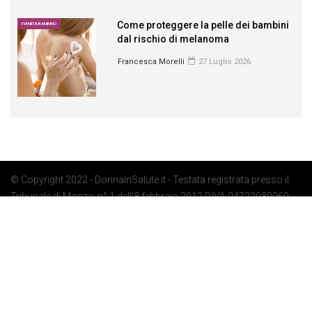
Come proteggere la pelle dei bambini
PIANETA BAMBINO
dal rischio di melanoma
Francesca Morelli
27 Luglio 2026
© Copyright 2022 - DonnaInSalute.it - Testata registrata presso il
Tribunale di Monza: n° 1 dell'8 febbraio 2012 P.IVA 04722080969 -
Privacy Policy
-
Cookie Policy
-
Preferenze