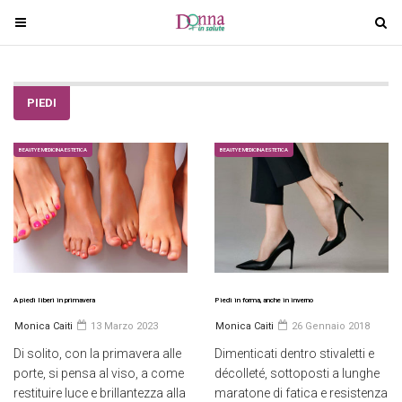
T
T
o
o
g
g
g
g
PIEDI
l
l
e
e
n
n
BEAUTY E MEDICINA ESTETICA
BEAUTY E MEDICINA ESTETICA
a
a
v
v
i
i
g
g
a
a
t
t
i
i
A piedi liberi in primavera
Piedi in forma, anche in inverno
o
o
Monica Caiti
13 Marzo 2023
Monica Caiti
26 Gennaio 2018
n
n
Di solito, con la primavera alle
Dimenticati dentro stivaletti e
porte, si pensa al viso, a come
décolleté, sottoposti a lunghe
restituire luce e brillantezza alla
maratone di fatica e resistenza