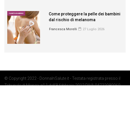
Come proteggere la pelle dei bambini
PIANETA BAMBINO
dal rischio di melanoma
Francesca Morelli
27 Luglio 2026
© Copyright 2022 - DonnaInSalute.it - Testata registrata presso il
Tribunale di Monza: n° 1 dell'8 febbraio 2012 P.IVA 04722080969 -
Privacy Policy
-
Cookie Policy
-
Preferenze