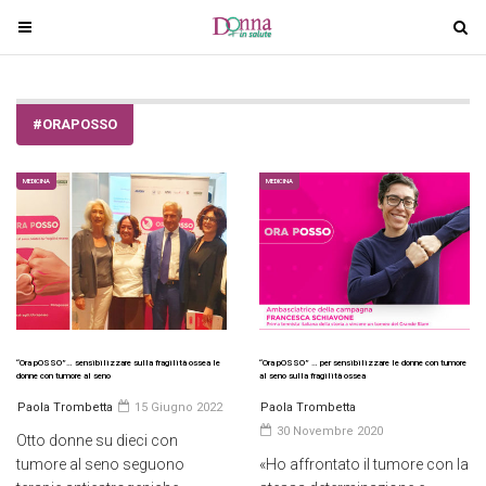
T
T
o
o
g
g
g
g
#ORAPOSSO
l
l
e
e
n
n
MEDICINA
MEDICINA
a
a
v
v
i
i
g
g
a
a
t
t
i
i
“Ora pOSSO”… sensibilizzare sulla fragilità ossea le
“Ora pOSSO” … per sensibilizzare le donne con tumore
donne con tumore al seno
al seno sulla fragilità ossea
o
o
Paola Trombetta
15 Giugno 2022
Paola Trombetta
n
n
30 Novembre 2020
Otto donne su dieci con
tumore al seno seguono
«Ho affrontato il tumore con la