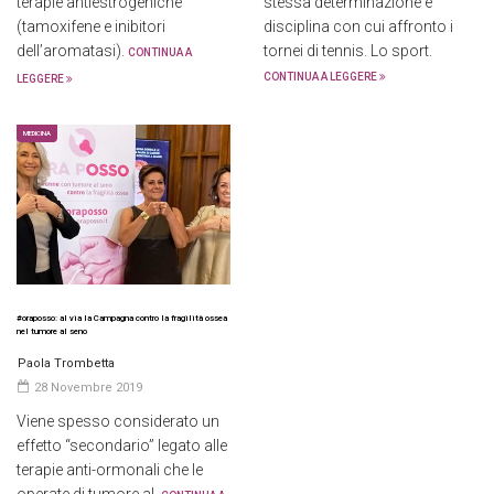
terapie antiestrogeniche
stessa determinazione e
(tamoxifene e inibitori
disciplina con cui affronto i
dell’aromatasi).
tornei di tennis. Lo sport.
CONTINUA A
CONTINUA A LEGGERE
LEGGERE
MEDICINA
#oraposso: al via la Campagna contro la fragilità ossea
nel tumore al seno
Paola Trombetta
28 Novembre 2019
Viene spesso considerato un
effetto “secondario” legato alle
terapie anti-ormonali che le