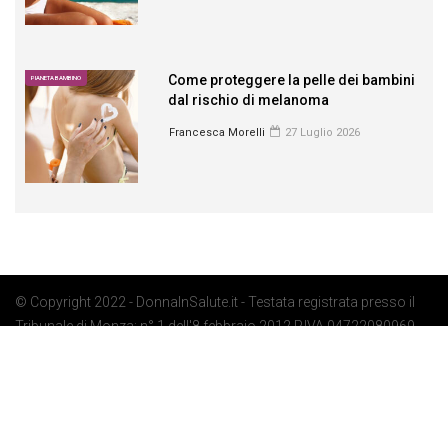
Come proteggere la pelle dei bambini
PIANETA BAMBINO
dal rischio di melanoma
Francesca Morelli
27 Luglio 2026
© Copyright 2022 - DonnaInSalute.it - Testata registrata presso il
Tribunale di Monza: n° 1 dell'8 febbraio 2012 P.IVA 04722080969 -
Privacy Policy
-
Cookie Policy
-
Preferenze