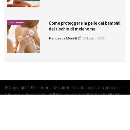
Come proteggere la pelle dei bambini
PIANETA BAMBINO
dal rischio di melanoma
Francesca Morelli
27 Luglio 2026
© Copyright 2022 - DonnaInSalute.it - Testata registrata presso il
Tribunale di Monza: n° 1 dell'8 febbraio 2012 P.IVA 04722080969 -
Privacy Policy
-
Cookie Policy
-
Preferenze