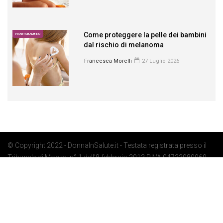
Come proteggere la pelle dei bambini
PIANETA BAMBINO
dal rischio di melanoma
Francesca Morelli
27 Luglio 2026
© Copyright 2022 - DonnaInSalute.it - Testata registrata presso il
Tribunale di Monza: n° 1 dell'8 febbraio 2012 P.IVA 04722080969 -
Privacy Policy
-
Cookie Policy
-
Preferenze