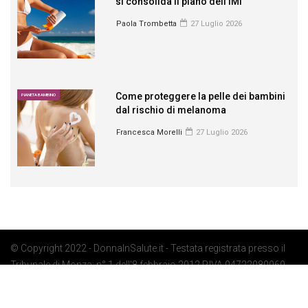
si consolida il piano dell’IMI
Paola Trombetta
27 Luglio 2026
Come proteggere la pelle dei bambini
PIANETA BAMBINO
dal rischio di melanoma
Francesca Morelli
27 Luglio 2026
© Copyright 2022 - DonnaInSalute.it - Testata registrata presso il
Tribunale di Monza: n° 1 dell'8 febbraio 2012 P.IVA 04722080969 -
Privacy Policy
-
Cookie Policy
-
Preferenze