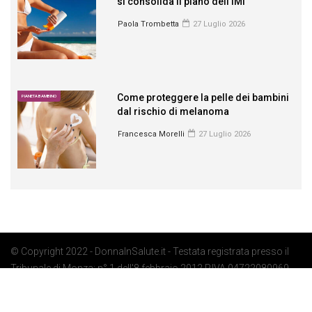
si consolida il piano dell’IMI
Paola Trombetta
27 Luglio 2026
Come proteggere la pelle dei bambini
PIANETA BAMBINO
dal rischio di melanoma
Francesca Morelli
27 Luglio 2026
© Copyright 2022 - DonnaInSalute.it - Testata registrata presso il
Tribunale di Monza: n° 1 dell'8 febbraio 2012 P.IVA 04722080969 -
Privacy Policy
-
Cookie Policy
-
Preferenze