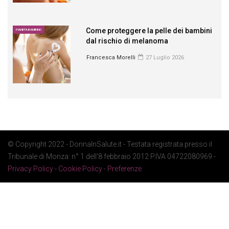
Come proteggere la pelle dei bambini
PIANETA BAMBINO
dal rischio di melanoma
Francesca Morelli
27 Luglio 2026
© Copyright 2022 - DonnaInSalute.it - Testata registrata presso il
Tribunale di Monza: n° 1 dell'8 febbraio 2012 P.IVA 04722080969 -
Privacy Policy
-
Cookie Policy
-
Preferenze