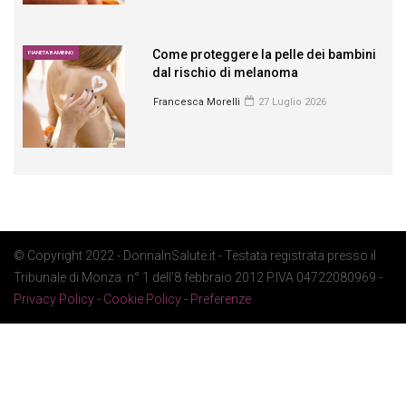
Come proteggere la pelle dei bambini
PIANETA BAMBINO
dal rischio di melanoma
Francesca Morelli
27 Luglio 2026
© Copyright 2022 - DonnaInSalute.it - Testata registrata presso il
Tribunale di Monza: n° 1 dell'8 febbraio 2012 P.IVA 04722080969 -
Privacy Policy
-
Cookie Policy
-
Preferenze