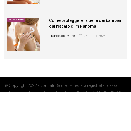
Come proteggere la pelle dei bambini
PIANETA BAMBINO
dal rischio di melanoma
Francesca Morelli
27 Luglio 2026
© Copyright 2022 - DonnaInSalute.it - Testata registrata presso il
Tribunale di Monza: n° 1 dell'8 febbraio 2012 P.IVA 04722080969 -
Privacy Policy
-
Cookie Policy
-
Preferenze