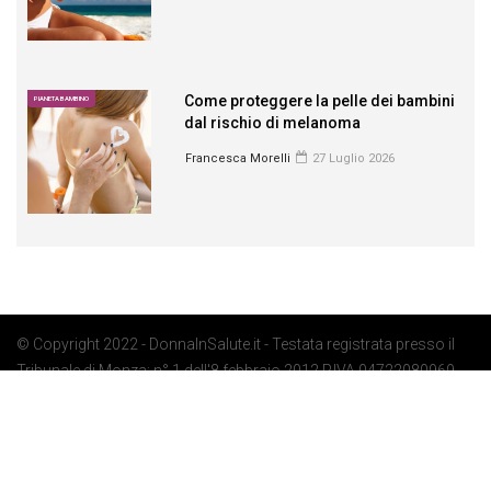
Come proteggere la pelle dei bambini
PIANETA BAMBINO
dal rischio di melanoma
Francesca Morelli
27 Luglio 2026
© Copyright 2022 - DonnaInSalute.it - Testata registrata presso il
Tribunale di Monza: n° 1 dell'8 febbraio 2012 P.IVA 04722080969 -
Privacy Policy
-
Cookie Policy
-
Preferenze