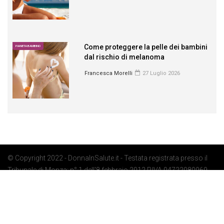
Come proteggere la pelle dei bambini
PIANETA BAMBINO
dal rischio di melanoma
Francesca Morelli
27 Luglio 2026
© Copyright 2022 - DonnaInSalute.it - Testata registrata presso il
Tribunale di Monza: n° 1 dell'8 febbraio 2012 P.IVA 04722080969 -
Privacy Policy
-
Cookie Policy
-
Preferenze