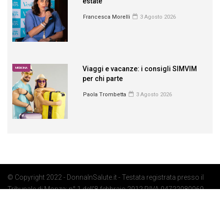
estate
Francesca Morelli
3 Agosto 2026
Viaggi e vacanze: i consigli SIMVIM
MEDICINA
per chi parte
Paola Trombetta
3 Agosto 2026
© Copyright 2022 - DonnaInSalute.it - Testata registrata presso il
Tribunale di Monza: n° 1 dell'8 febbraio 2012 P.IVA 04722080969 -
Privacy Policy
-
Cookie Policy
-
Preferenze