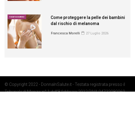
Come proteggere la pelle dei bambini
PIANETA BAMBINO
dal rischio di melanoma
Francesca Morelli
27 Luglio 2026
© Copyright 2022 - DonnaInSalute.it - Testata registrata presso il
Tribunale di Monza: n° 1 dell'8 febbraio 2012 P.IVA 04722080969 -
Privacy Policy
-
Cookie Policy
-
Preferenze