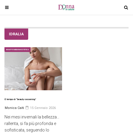
T
T
o
o
g
g
g
g
IDRALIA
l
l
e
e
n
n
BEAUTY E MEDICINA ESTETICA
a
a
v
v
i
i
g
g
a
a
t
t
i
i
È tempo di “beauty cocooning”
o
o
Monica Caiti
15 Gennaio 2026
n
n
Nei mesi invernali la bellezza…
rallenta, si fa più profonda e
sofisticata, seguendo lo