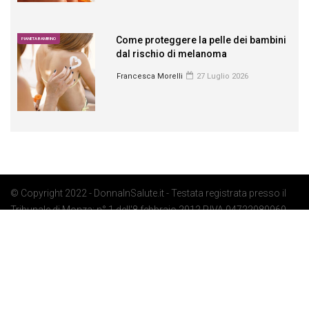
Come proteggere la pelle dei bambini
PIANETA BAMBINO
dal rischio di melanoma
Francesca Morelli
27 Luglio 2026
© Copyright 2022 - DonnaInSalute.it - Testata registrata presso il
Tribunale di Monza: n° 1 dell'8 febbraio 2012 P.IVA 04722080969 -
Privacy Policy
-
Cookie Policy
-
Preferenze