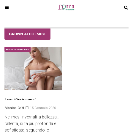
T
T
o
o
g
g
g
g
GROWN ALCHEMIST
l
l
e
e
n
n
BEAUTY E MEDICINA ESTETICA
a
a
v
v
i
i
g
g
a
a
t
t
i
i
È tempo di “beauty cocooning”
o
o
Monica Caiti
15 Gennaio 2026
n
n
Nei mesi invernali la bellezza…
rallenta, si fa più profonda e
sofisticata, seguendo lo