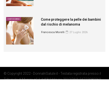
Come proteggere la pelle dei bambini
PIANETA BAMBINO
dal rischio di melanoma
Francesca Morelli
27 Luglio 2026
© Copyright 2022 - DonnaInSalute.it - Testata registrata presso il
Tribunale di Monza: n° 1 dell'8 febbraio 2012 P.IVA 04722080969 -
Privacy Policy
-
Cookie Policy
-
Preferenze