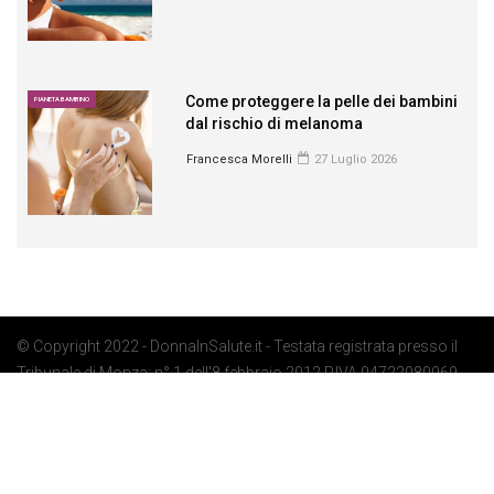
Come proteggere la pelle dei bambini
PIANETA BAMBINO
dal rischio di melanoma
Francesca Morelli
27 Luglio 2026
© Copyright 2022 - DonnaInSalute.it - Testata registrata presso il
Tribunale di Monza: n° 1 dell'8 febbraio 2012 P.IVA 04722080969 -
Privacy Policy
-
Cookie Policy
-
Preferenze