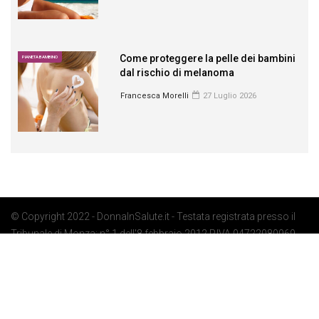
Come proteggere la pelle dei bambini
PIANETA BAMBINO
dal rischio di melanoma
Francesca Morelli
27 Luglio 2026
© Copyright 2022 - DonnaInSalute.it - Testata registrata presso il
Tribunale di Monza: n° 1 dell'8 febbraio 2012 P.IVA 04722080969 -
Privacy Policy
-
Cookie Policy
-
Preferenze